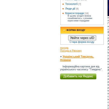
Технології
[7]
Люди дії
[8]
Корисні поради
[16]
В цьому розділі можна
і
ознайомитись з різними
п
корисними порадами
П
н
с
ФОРМА ВХОДУ
В
з
Увійти через uID
р
А
Стара форма входу
У
д
погода
Погода в Рівному
М
г
+
Український Тиждень.
р
Новини
к
п
Інформаційна картина дня від
в
українського часопису "Тиждень".
В
д
р
р
р
к
с
і
с
у
с