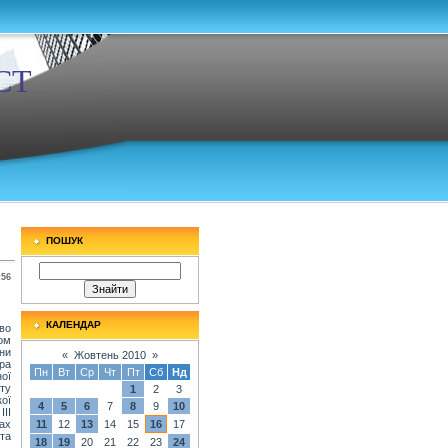
СТ
ПОШУК
:56
КАЛЕНДАР
во
ром
ни
«
Жовтень 2010
»
ра
Пн
Вт
Ср
Чт
Пт
Сб
Нд
ої
ту
1
2
3
кої
4
5
6
7
8
9
10
ІІ
ах
11
12
13
14
15
16
17
та
18
19
20
21
22
23
24