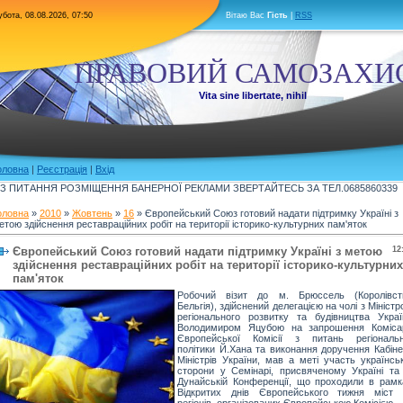
бота, 08.08.2026, 07:50
Вітаю Вас
Гість
|
RSS
ПРАВОВИЙ САМОЗАХИ
Vita sine libertate, nihil
оловна
|
Реєстрація
|
Вхід
З ПИТАННЯ РОЗМІЩЕННЯ БАНЕРНОЇ РЕКЛАМИ ЗВЕРТАЙТЕСЬ ЗА ТЕЛ.0685860339
оловна
»
2010
»
Жовтень
»
16
» Європейський Союз готовий надати підтримку Україні з
етою здійснення реставраційних робіт на території історико-культурних пам'яток
Європейський Союз готовий надати підтримку Україні з метою
12
здійснення реставраційних робіт на території історико-культурних
пам'яток
Робочий візит до м. Брюссель (Королівст
Бельгія), здійснений делегацією на чолі з Мініст
регіонального розвитку та будівництва Украї
Володимиром Яцубою на запрошення Коміса
Європейської Комісії з питань регіональн
політики Й.Хана та виконання доручення Кабіне
Міністрів України, мав а меті участь українсь
сторони у Семінарі, присвяченому Україні та І
Дунайській Конференції, що проходили в рамк
Відкритих днів Європейського тижня міст 
регіонів, організованих Європейською Комісією.