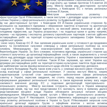
В ході візиту, що тривав протягом 5-6 жовтня 2
року, Міністр провів ряд двосторонніх зустріч
зокрема, з Комісаром ЄС з питань регіональн
політики Й.Ханом,
Міністром регіонального розвитку 
нфраструктури Грузії Р.Ніколаішвілі, а також виступив з доповіддю щодо сучасного ст
олітики України у сфері регіонального розвитку та будівельній галузі.
ід час двосторонньої зустрічі з Комісаром ЄК Й.Ханом українською стороною бу
аголошено на важливості підтримки і збереження пам’яток історичної та архітектурн
падщини в Україні. Висловивши вдячність за високий рівень взаємодії в цій сфер
олодимир підкреслив, що Україна розраховує і на подальші кроки в цьому напрямі,
окрема – на підтримку і експертну допомогу європейських партнерів з метою здійсне
еставраційних робіт на території історико-культурного заповідника Софія Київська 
ндріївської церкви.
 свою чергу, Комісар ЄС Й. Хан запевнив українських колег у готовності до продовже
іалогу та поглиблення галузевої співпраці у сфері регіональної політики на осно
положень Меморандуму про взаєморозуміння між Європейською Комісією 
інрегіонбудом
України. За його словами, позитивна відповідь української сторони що
отовності залучитись до організації інформаційних сесій, а також зацікавленість у поча
оботи над доповіддю щодо територіального розвитку України є важливими практични
роками у сфері регіональної політики. Також Й.
Хан
зауважив, що запит України що
ідтримки реставраційних робіт на території історико-культурних пам’яток буде вивчени
же найближчим часом фахівці визначаться щодо обсягів та характеру допомоги.
 ході візиту Володимир Яцуба також взяв участь у семінарі високого рівня «Україна-
освід взаємодії у сфері регіональної політики». У своєму виступі Міністр, зокрем
охарактеризував сучасний стан законодавчого забезпечення сфери регіонально
озвитку в Україні, окреслив завдання, які стоять перед нашою державою у сфе
еформування державної регіональної політики, а також відзначив велику вагу надан
можливості вивчення досвіду ЄС у подоланні диспропорцій територіального 
егіонального розвитку. Міністр висловив готовність провести в Україні міжнарод
онференцію мерів, під час якої представники ЄС матимуть змогу в прямому діалозі
представниками місцевої влади України обговорити актуальні питання місцево
амоврядування. Мінрегіонбуду провів зустріч з Міністром регіонального розвитку 
нфраструктури Грузії Р. Ніколаішвілі. Сторони обмінялись інформацією щодо сучасно
тану розвитку регіональної політики в Україні та Грузії. Р.Ніколаішвілі запросив гол
країнської делегації відвідати Грузію з офіційним візитом з метою активізац
півробітництва між країнами на основі підготовки та підписання відповідної двосторонн