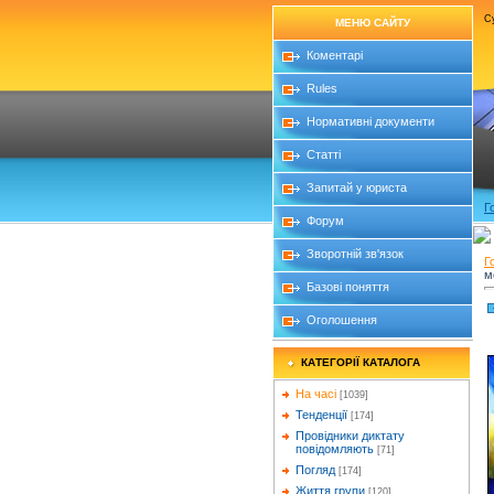
Су
МЕНЮ САЙТУ
Коментарі
Rules
Нормативні документи
Статті
Запитай у юриста
Г
Форум
Зворотній зв'язок
Г
м
Базові поняття
Оголошення
КАТЕГОРІЇ КАТАЛОГА
На часі
[1039]
Тенденції
[174]
Провідники диктату
повідомляють
[71]
Погляд
[174]
Життя групи
[120]