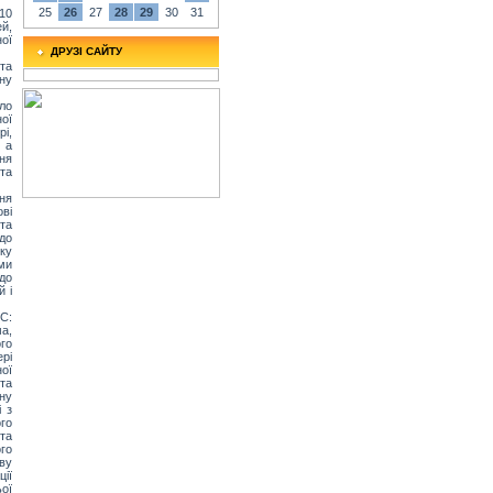
25
26
27
28
29
30
31
010
ей,
ої
ДРУЗІ САЙТУ
та
ану
ло
ої
і,
 а
ння
та
ння
ві
та
до
тку
ми
до
й і
ЄС:
а,
го
рі
ої
та
ну
 з
го
та
го
ову
ії
ьої