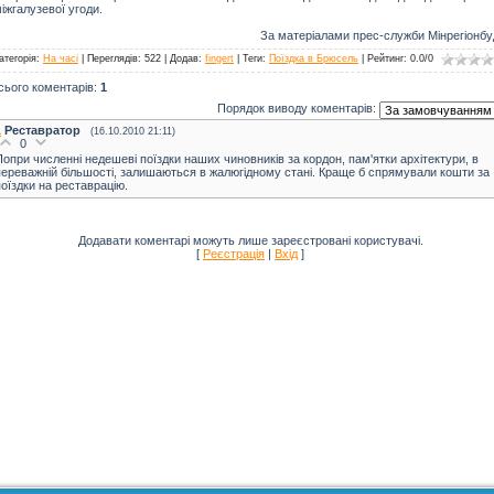
іжгалузевої угоди.
За матеріалами прес-служби Мінрегіонбу
атегорія
:
На часі
|
Переглядів
: 522 |
Додав
:
fingert
|
Теги
:
Поїздка в Брюсель
|
Рейтинг
:
0.0
/
0
сього коментарів
:
1
Порядок виводу коментарів:
1
Реставратор
(16.10.2010 21:11)
0
Попри численні недешеві поїздки наших чиновників за кордон, пам'ятки архітектури, в
переважній більшості, залишаються в жалюгідному стані. Краще б спрямували кошти за
поїздки на реставрацію.
Додавати коментарі можуть лише зареєстровані користувачі.
[
Реєстрація
|
Вхід
]