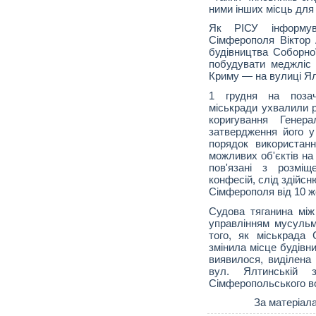
ними інших місць для
Як РІСУ інформув
Сімферополя Віктор 
будівництва Соборної
побудувати меджліс
Криму — на вулиці Ял
1 грудня на позаче
міськради ухвалили 
коригування Генер
затвердження його у
порядок використанн
можливих об'єктів на
пов'язані з розміщ
конфесій, слід здійсн
Сімферополя від 10 ж
Судова тяганина мі
управлінням мусуль
того, як міськрада
змінила місце будівни
виявилося, виділена
вул. Ялтинській з
Сімферопольського в
За матеріала