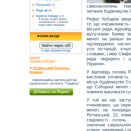
Технології
самозахоплень тер
[7]
питання будівництва 
Люди дії
[8]
Корисні поради
[16]
Рефат Чубаров зверн
В цьому розділі можна
ознайомитись з різними
те, що «незаконність
корисними порадами
міської ради, відпов
мусульман Криму ві
ФОРМА ВХОДУ
мечеті на раніше в
підтверджена числе
Увійти через uID
усіх інстанцій, існ
Стара форма входу
словами, і мер Сімфе
погода
рада «відкрито і ц
Погода в Рівному
України».
+
Український Тиждень.
У відповідь голова 
Новини
висловив готовніст
Інформаційна картина дня від
місця будівництва Со
українського часопису "Тиждень".
що Соборної мечеті 
повинно викликати су
У той же час засту
«чиновники, що пер
мечеті на попередн
Ялтинській, 22, пов
свідомості сотень
значення сакральног
«таких чиновників сл