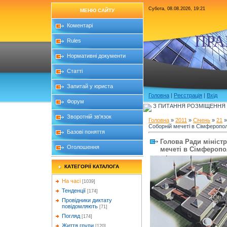
Субота, 08.08.2026, 19:21
МЕНЮ САЙТУ
Коментарі
ПРА
Rules
Нормативні документи
Статті
Запитай у юриста
Головна
|
Реєстрація
|
Вхід
Форум
З ПИТАННЯ РОЗМІЩЕННЯ Б
Зворотній зв'язок
Головна
»
2011
»
Січень
»
21
»
Соборній мечеті в Сімферопол
Базові поняття
Голова Ради мініст
Оголошення
мечеті в Сімферопол
КАТЕГОРІЇ КАТАЛОГА
На часі
[1039]
Тенденції
[174]
Провідники диктату
повідомляють
[71]
Погляд
[174]
Життя групи
[120]