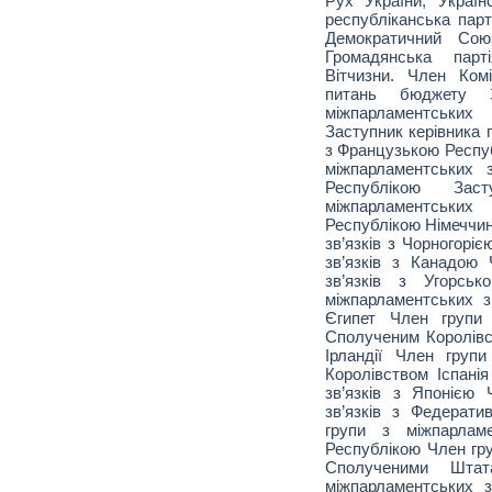
Рух України, Україн
республіканська парт
Демократичний Союз
Громадянська парт
Вітчизни. Член Ком
питань бюджету З
міжпарламентських
Заступник керівника 
з Французькою Респуб
міжпарламентських 
Республікою Зас
міжпарламентськ
Республікою Німеччин
зв’язків з Чорногорі
зв’язків з Канадою
зв’язків з Угорсь
міжпарламентських з
Єгипет Член групи 
Сполученим Королівст
Ірландії Член групи
Королівством Іспані
зв’язків з Японією
зв’язків з Федерат
групи з міжпарламе
Республікою Член гру
Сполученими Шта
міжпарламентських з