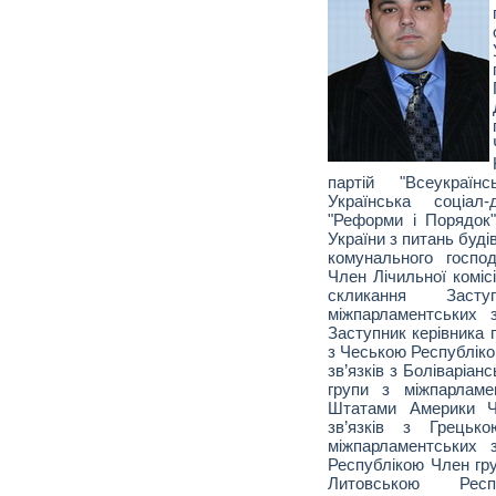
партій "Всеукраїнс
Українська соціал
"Реформи і Порядок"
України з питань буді
комунального господ
Член Лічильної коміс
скликання Заст
міжпарламентських 
Заступник керівника 
з Чеською Республіко
зв’язків з Боліваріа
групи з міжпарламе
Штатами Америки Ч
зв’язків з Грецьк
міжпарламентських 
Республікою Член гру
Литовською Ре