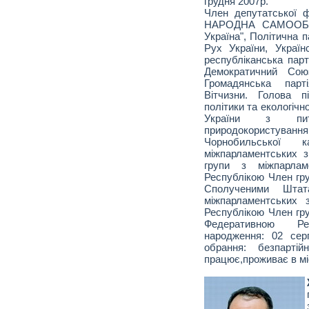
грудня 2007р.
Член депутатської 
НАРОДНА САМООБО
Україна", Політична п
Рух України, Україн
республіканська парт
Демократичний Союз
Громадянська парт
Вітчизни. Голова п
політики та екологічн
України з пита
природокористува
Чорнобильської
міжпарламентських з
групи з міжпарлам
Республікою Член гру
Сполученими Шта
міжпарламентських 
Республікою Член гру
Федеративною Ре
народження: 02 сер
обрання: безпартій
працює,проживає в мі