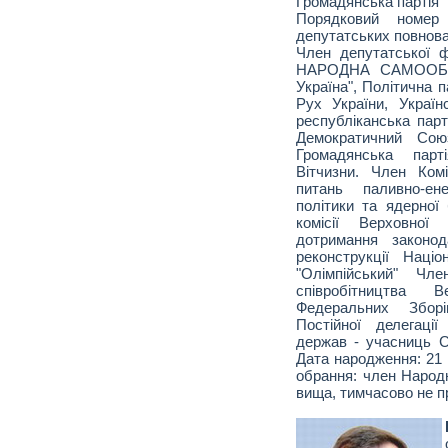
Громадянська партія 
Порядковий номе
депутатських повнова
Член депутатської 
НАРОДНА САМООБО
Україна", Політична п
Рух України, Україн
республіканська парт
Демократичний Союз
Громадянська парт
Вітчизни. Член Ком
питань паливно-ене
політики та ядерної
комісії Верховної
дотримання законод
реконструкції Наці
"Олімпійський" Чле
співробітництва
Федеральних Зборі
Постійної делегаці
держав - учасниць 
Дата народження: 21 
обрання: член Народн
вища, тимчасово не пр