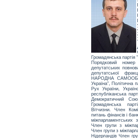
Громадянська партія 
Порядковий номе
депутатських повнов
депутатської фра
НАРОДНА САМООБО
Україна", Політична п
Рух України, Україн
республіканська парт
Демократичний Союз
Громадянська парт
Вітчизни. Член Ком
питань фінансів і банк
міжпарламентських з
Член групи з міжпа
Член групи з міжпарл
Нідерландів Член гру