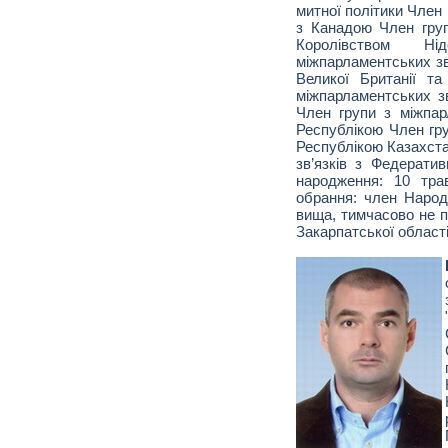
митної політики Член 
з Канадою Член груп
Королівством Н
міжпарламентських зв
Великої Британії та
міжпарламентських з
Член групи з міжпар
Республікою Член гру
Республікою Казахста
зв’язків з Федерати
народження: 10 тра
обрання: член Народ
вища, тимчасово не п
Закарпатської області