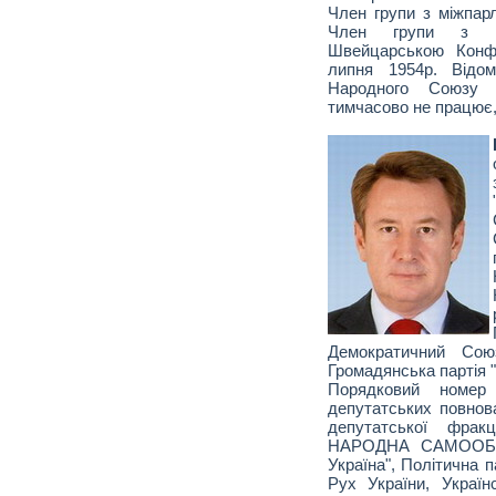
Член групи з міжпарл
Член групи з мі
Швейцарською Конф
липня 1954р. Відо
Народного Союзу "
тимчасово не працює, 
Демократичний Союз
Громадянська партія 
Порядковий номе
депутатських повнов
депутатської фра
НАРОДНА САМООБО
Україна", Політична п
Рух України, Україн