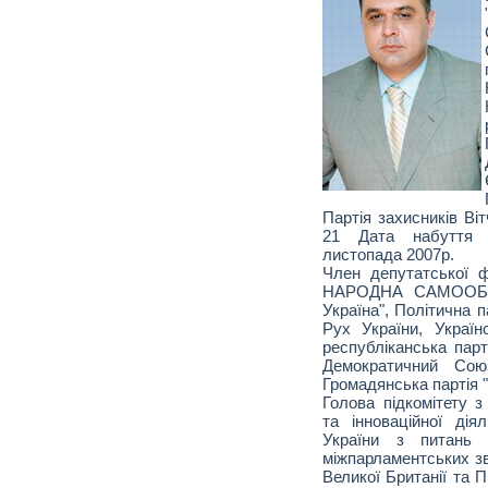
Партія захисників Ві
21 Дата набуття д
листопада 2007р.
Член депутатської 
НАРОДНА САМООБО
Україна", Політична п
Рух України, Україн
республіканська парт
Демократичний Союз
Громадянська партія 
Голова підкомітету з
та інноваційної дія
України з питань 
міжпарламентських зв
Великої Британії та П