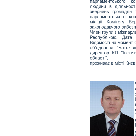
парламентського к
людини в діяльності
звернень громадян 
парламентського ко
міліції Комітету В
законодавчого забезп
Член групи з міжпарл
Республікою. Дата
Відомості на момент 
об’єднання "Батьків
директор КП "Інстит
області",
проживає в місті Києві