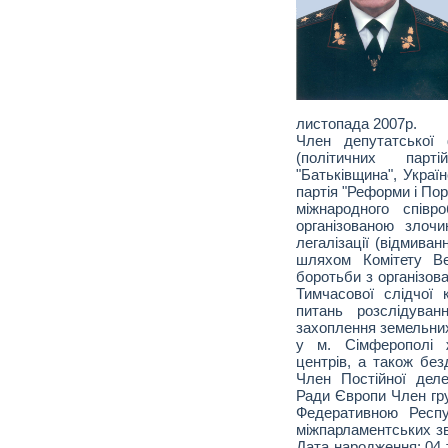
листопада 2007р.
Член депутатської 
(політичних парті
"Батьківщина", Украї
партія "Реформи і Пор
міжнародного співр
організованою злочи
легалізації (відмива
шляхом Комітету Ве
боротьби з організов
Тимчасової слідчої 
питань розслідуван
захоплення земельних
у м. Сімферополі 
центрів, а також без
Член Постійної деле
Ради Європи Член гру
Федеративною Респу
міжпарламентських зв
Дата народження: 04 