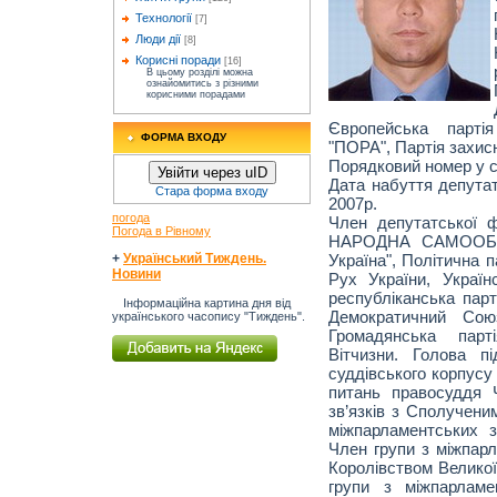
Технології
[7]
Люди дії
[8]
Корисні поради
[16]
В цьому розділі можна
ознайомитись з різними
корисними порадами
Європейська партія
ФОРМА ВХОДУ
"ПОРА", Партія захисн
Порядковий номер у с
Увійти через uID
Дата набуття депута
Стара форма входу
2007р.
погода
Член депутатської 
Погода в Рівному
НАРОДНА САМООБО
Україна", Політична п
+
Український Тиждень.
Новини
Рух України, Україн
республіканська парт
Інформаційна картина дня від
Демократичний Союз
українського часопису "Тиждень".
Громадянська парт
Вітчизни. Голова п
суддівського корпусу
питань правосуддя 
зв’язків з Сполучен
міжпарламентських з
Член групи з міжпарл
Королівством Великої 
групи з міжпарламе