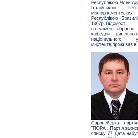
Республікою Член гру
Італійською Р
міжпарламентськ
Республікою Бразил
1967р. Відомості
на момент обрання: 
кафедри цивільно-
національного 
мистецтв,проживає в м
Європейська партія
"ПОРА", Партія захис
списку 77 Дата набу