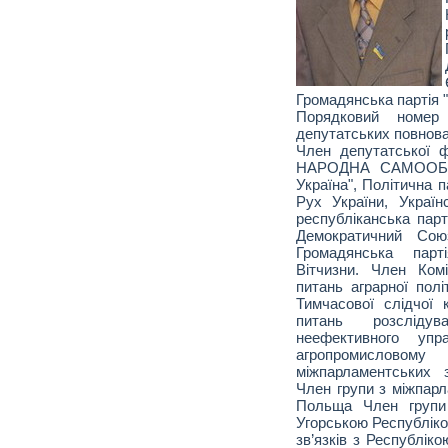
Громадянська партія 
Порядковий номе
депутатських повнова
Член депутатської 
НАРОДНА САМООБО
Україна", Політична п
Рух України, Україн
республіканська парт
Демократичний Союз
Громадянська парт
Вітчизни. Член Ком
питань аграрної пол
Тимчасової слідчої 
питань розсліду
неефективного уп
агропромисловом
міжпарламентських 
Член групи з міжпарл
Польща Член групи 
Угорською Республіко
зв’язків з Республік