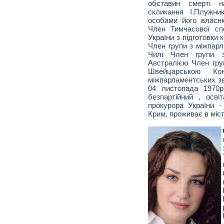
обставин смерті н
скликання І.Плужни
особами його власніс
Член Тимчасової спе
України з підготовки
Член групи з міжпарл
Чилі Член групи з
Австралією Член груп
Швейцарською Ко
міжпарламентських зв
04 листопада 1970р
безпартійний , осві
прокурора України -
Крим, проживає в міст