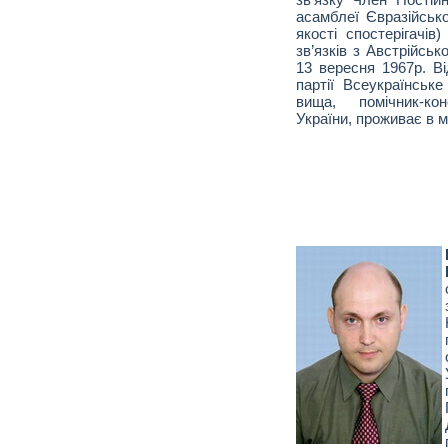
асамблеї Євразійсько
якості спостерігачів
зв’язків з Австрійсь
13 вересня 1967р. В
партії Всеукраїнське
вища, помічник-ко
України, проживає в м