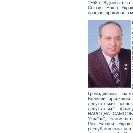
1958р. Відомості на
Союзу "Наша Україн
працює, проживає в мі
Громадянська парт
ВітчизниПорядковий
депутатських повно
депутатської фра
НАРОДНА САМООБО
Україна", Політична п
Рух України, Україн
республіканська парт