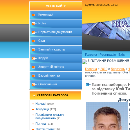
Субота, 08.08.2026, 23:03
МЕНЮ САЙТУ
Коментарі
ПРА
Rules
Нормативні документи
Статті
Запитай у юриста
Головна
|
Реєстрація
|
Вхід
Форум
З ПИТАННЯ РОЗМІЩЕННЯ Б
Зворотній зв'язок
Головна
»
2010
»
Березень
»
4
голосували за відставку Юлії
Базові поняття
список.
Памятка виборцю. Н
Оголошення
за відставку Юлії Т
Поіменний список.
КАТЕГОРІЇ КАТАЛОГА
Депут
На часі
[1039]
Тенденції
[174]
Провідники диктату
повідомляють
[71]
Погляд
[174]
Життя групи
[120]