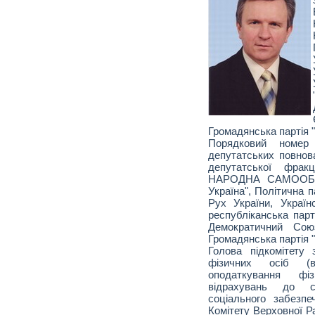
Громадянська партія 
Порядковий номе
депутатських повнов
депутатської фра
НАРОДНА САМООБО
Україна", Політична п
Рух України, Україн
республіканська парт
Демократичний Союз
Громадянська партія 
Голова підкомітету
фізичних осіб (
оподаткування фі
відрахувань до с
соціального забезпе
Комітету Верховної Р