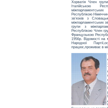
Хорватія Член групи
Італійською Р
міжпарламентськ
Республікою Німеччин
зв'язків з Словац
міжпарламентських зв
групи з міжпарлам
Республікою Член гру
Французькою Республ
1956р. Відомості на 
Народної Партії
працює,проживає в міс