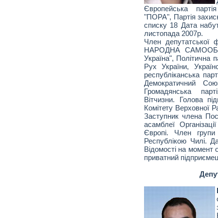
Європейська партія
"ПОРА", Партія захис
списку 18 Дата набу
листопада 2007р.
Член депутатської 
НАРОДНА САМООБО
Україна", Політична п
Рух України, Україн
республіканська парт
Демократичний Союз
Громадянська парт
Вітчизни. Голова під
Комітету Верховної Ра
Заступник члена Пост
асамблеї Організаці
Європі. Член групи
Республікою Чилі. Д
Відомості на момент о
приватний підприємець
Депу