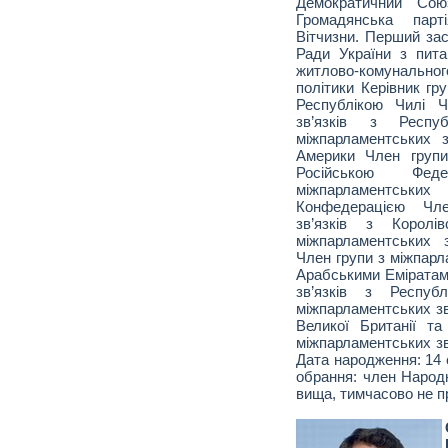
Демократичний Союз
Громадянська парт
Вітчизни. Перший зас
Ради України з пита
житлово-комунально
політики Керівник гр
Республікою Чилі Ч
зв’язків з Респ
міжпарламентських 
Америки Член групи
Російською Фе
міжпарламентськ
Конфедерацією Чле
зв’язків з Королі
міжпарламентських 
Член групи з міжпарл
Арабськими Еміратам
зв’язків з Респуб
міжпарламентських зв
Великої Британії та
міжпарламентських зв
Дата народження: 14 
обрання: член Народн
вища, тимчасово не пр