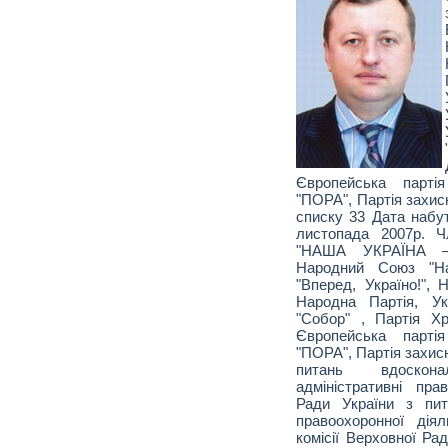
Європейська партія
"ПОРА", Партія захис
списку 33 Дата набу
листопада 2007р. Ч
"НАША УКРАЇНА 
Народний Союз "На
"Вперед, Україно!", 
Народна Партія, Ук
"Собор" , Партія Х
Європейська партія
"ПОРА", Партія захисн
питань вдоскон
адміністративні пр
Ради України з пит
правоохоронної дія
комісії Верховної Ра