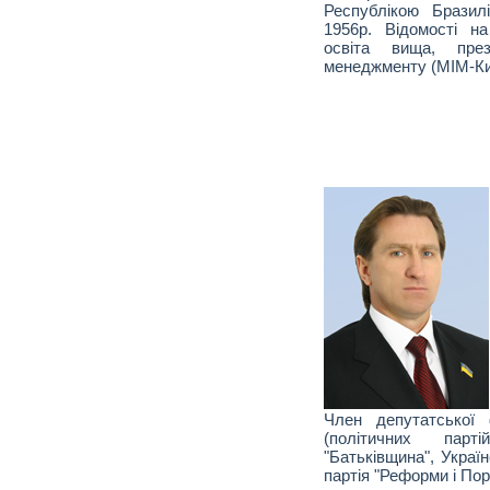
Республікою Бразил
1956р. Відомості н
освіта вища, през
менеджменту (МІМ-Киї
Член депутатської 
(політичних парті
"Батьківщина", Украї
партія "Реформи і Пор