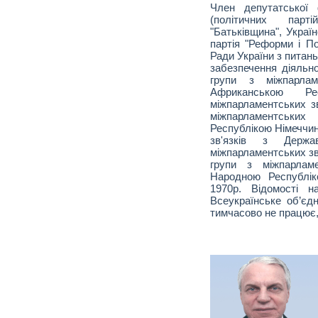
Член депутатської 
(політичних парті
"Батьківщина", Украї
партія "Реформи і По
Ради України з питань
забезпечення діяльн
групи з міжпарлам
Африканською Р
міжпарламентських зв
міжпарламентськ
Республікою Німеччин
зв'язків з Держ
міжпарламентських зв
групи з міжпарламе
Народною Республік
1970р. Відомості н
Всеукраїнське об’єдн
тимчасово не працює, 