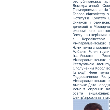
республіканська парт
Демократичний Союз
Громадянська партія 
Голова підкомітету з
інститутів Комітету
фінансів і банківськ
делегації в Міжпарла
економічного співтов
Заступник керівника 
з Королівство
міжпарламентських 
Член групи з міжпарл
Албанія Член групи
Італійською Р
міжпарламентських 
Республікою Член гру
Сполученим Королівст
Ірландії Член групи
Федеративною Респу
міжпарламентських 
Америки Дата народже
момент обрання: чл
освіта вища,фінан
Центр",проживає в міс