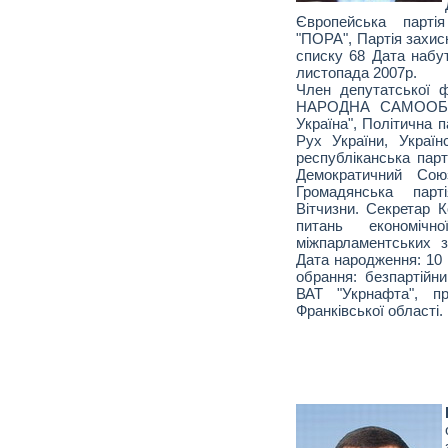
Європейська партія
"ПОРА", Партія захис
списку 68 Дата набу
листопада 2007р.
Член депутатської 
НАРОДНА САМООБО
Україна", Політична п
Рух України, Україн
республіканська парт
Демократичний Союз
Громадянська парт
Вітчизни. Секретар К
питань економіч
міжпарламентських з
Дата народження: 10 
обрання: безпартійни
ВАТ "Укрнафта", п
Франківської області.