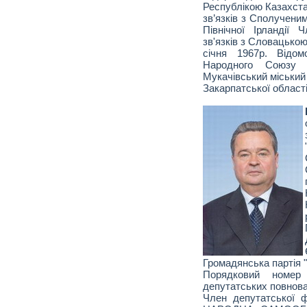
Республікою Казахста
зв’язків з Сполучени
Північної Ірландії
зв'язків з Словацько
січня 1967р. Відо
Народного Союзу "
Мукачівський міський
Закарпатської області
Громадянська партія 
Порядковий номе
депутатських повнова
Член депутатської 