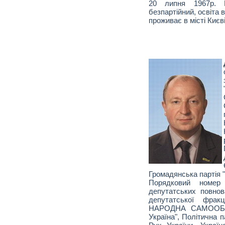
20 липня 1967р. В
безпартійний, освіта
проживає в місті Києві
Громадянська партія 
Порядковий номе
депутатських повно
депутатської фра
НАРОДНА САМООБО
Україна", Політична п