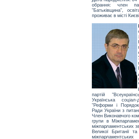
обрання: член пар
"Батьківщина", осв
проживає в місті Києві
партій "Всеукраїнс
Українська соціал
"Реформи і Порядок
Ради України з питань
Член Виконавчого ком
групи в Міжпарламе
міжпарламентських зв
Великої Британії та
міжпарламентськ