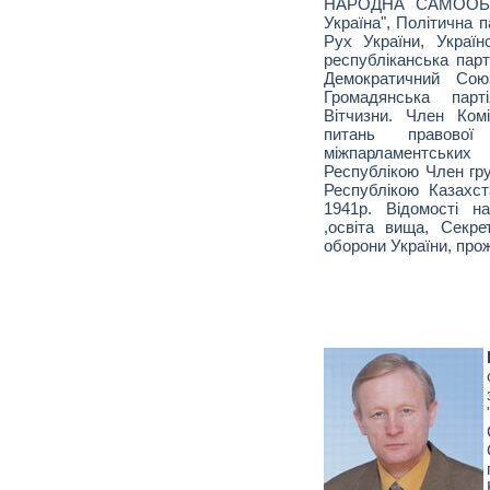
НАРОДНА САМООБО
Україна", Політична п
Рух України, Україн
республіканська парт
Демократичний Союз
Громадянська парт
Вітчизни. Член Ком
питань правово
міжпарламентськи
Республікою Член гру
Республікою Казахс
1941р. Відомості н
,освіта вища, Секре
оборони України, прож