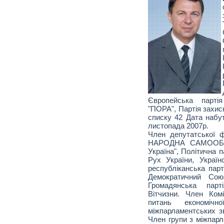
Європейська партія
"ПОРА", Партія захис
списку 42 Дата набу
листопада 2007р.
Член депутатської 
НАРОДНА САМООБО
Україна", Політична п
Рух України, Україн
республіканська парт
Демократичний Союз
Громадянська парт
Вітчизни. Член Ком
питань економіч
міжпарламентських зв
Член групи з міжпарл