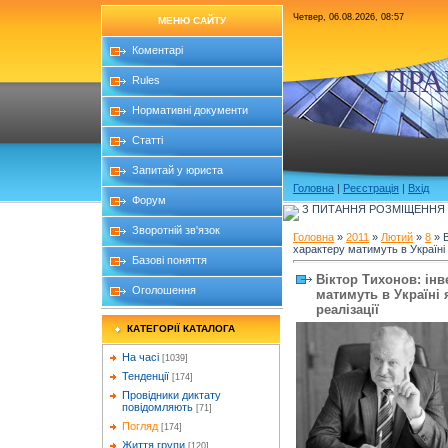
Четвер, 06.08.2026, 08:57
МЕНЮ САЙТУ
Коментарі
ПРА
Rules
Нормативні документи
Статті
Запитай у юриста
Головна
|
Реєстрація
|
Вхід
Форум
З ПИТАННЯ РОЗМІЩЕННЯ Б
Зворотній зв'язок
Головна
»
2011
»
Лютий
»
8
» В
характеру матимуть в Україні 
Базові поняття
Віктор Тихонов: інв
Оголошення
матимуть в Україні
реалізації
КАТЕГОРІЇ КАТАЛОГА
На часі
[1039]
Тенденції
[174]
Провідники диктату
повідомляють
[71]
Погляд
[174]
Життя групи
[120]