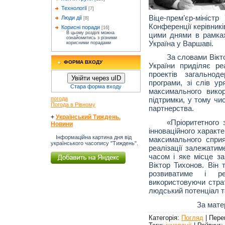
Технології
[7]
Віце-прем’єр-мініст
Люди дії
[8]
Конференції керівник
Корисні поради
[16]
В цьому розділі можна
цими днями в рамка
ознайомитись з різними
Україна у Варшаві.
корисними порадами
За словами Вікт
ФОРМА ВХОДУ
України приділяє реа
проектів загальноде
Увійти через uID
програми, зі слів у
Стара форма входу
максимального викор
погода
підтримки, у тому чи
Погода в Рівному
партнерства.
+
Український Тиждень.
«Пріоритетного
Новини
інноваційного характ
Інформаційна картина дня від
максимального сприя
українського часопису "Тиждень".
реалізації залежатим
часом і яке місце з
Віктор Тихонов. Він 
розвиватиме і реа
використовуючи страт
людський потенціал та
За матеріала
Категорія
:
Погляд
|
Пере