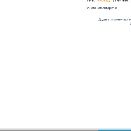
Теги
:
інновації
|
Рейтинг
:
Всього коментарів
:
0
Додавати коментарі м