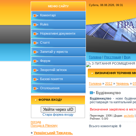
Субота, 08.08.2026, 09:31
МЕНЮ САЙТУ
Коментарі
ПРА
Rules
Нормативні документи
Статті
Запитай у юриста
Головна
|
Реєстрація
|
Вхід
Форум
З ПИТАННЯ РОЗМІЩЕННЯ Б
Зворотній зв'язок
ВИЗНАЧЕННЯ ТЕРМІНІВ М
Базові поняття
Головна
»
2012
»
Червень
»
0
Оголошення
Будівництво
Будівництво
- нове будівни
ФОРМА ВХОДУ
реставрація та капітальний ре
Увійти через uID
Визначення закріплено в міст
Стара форма входу
Переглядів
: 1006 |
Додав
:
archinfo
Рейтинг
:
0.0
/
0
погода
Погода в Рівному
Всього коментарів
:
0
+
Український Тиждень.