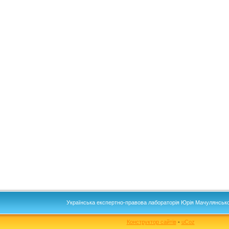
Українська експертно-правова лабораторія Юрія Мачулянсько
Конструктор сайтів
-
uCoz