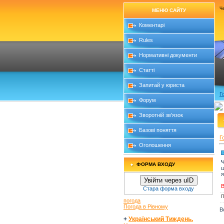
Че
МЕНЮ САЙТУ
Коментарі
Rules
Нормативні документи
Статті
Запитай у юриста
Г
Форум
Зворотній зв'язок
Базові поняття
Г
Оголошення
Ч
ФОРМА ВХОДУ
щ
я
Увійти через uID
В
Стара форма входу
П
погода
Погода в Рівному
В
+
Український Тиждень.