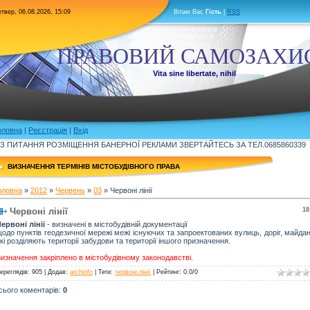
твер, 06.08.2026, 15:09
Вітаю Вас
Гість
|
RSS
ПРАВОВИЙ САМОЗАХИ
Vita sine libertate, nihil
оловна
|
Реєстрація
|
Вхід
З ПИТАННЯ РОЗМІЩЕННЯ БАНЕРНОЇ РЕКЛАМИ ЗВЕРТАЙТЕСЬ ЗА ТЕЛ.0685860339
ВИЗНАЧЕННЯ ТЕРМІНІВ МІСТОБУДІВНОГО ПРАВА
оловна
»
2012
»
Червень
»
03
» Червоні лінії
Червоні лінії
18
ервоні лінії
- визначені в містобудівній документації
одо пунктів геодезичної мережі межі існуючих та запроектованих вулиць, доріг, майдан
кі розділяють території забудови та території іншого призначення.
изначення закріплено в містобудівному законодавстві.
ереглядів
: 905 |
Додав
:
archinfo
|
Теги
:
червоні лінії
|
Рейтинг
:
0.0
/
0
сього коментарів
:
0