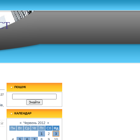
СТ
ПОШУК
:27
ів,
КАЛЕНДАР
«
Червень 2012
»
Пн
Вт
Ср
Чт
Пт
Сб
Нд
1
2
3
4
5
6
7
8
9
10