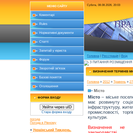
Субота, 08.08.2026, 20:03
МЕНЮ САЙТУ
Коментарі
ПРА
Rules
Нормативні документи
Статті
Запитай у юриста
Головна
|
Реєстрація
|
Вхід
Форум
З ПИТАННЯ РОЗМІЩЕННЯ Б
Зворотній зв'язок
ВИЗНАЧЕННЯ ТЕРМІНІВ М
Базові поняття
Головна
»
2012
»
Травень
»
27
Оголошення
Місто
Місто
– міське посел
ФОРМА ВХОДУ
має розвинуту соці
інфраструктуру, жител
Увійти через uID
промисловості, торгі
Стара форма входу
культури.
погода
Погода в Рівному
Визначення не з
+
Український Тиждень.
законодавстві.