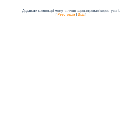
Додавати коментарі можуть лише зареєстровані користувачі.
[
Реєстрація
|
Вхід
]