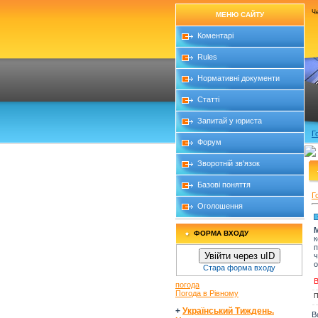
Че
МЕНЮ САЙТУ
Коментарі
Rules
Нормативні документи
Статті
Запитай у юриста
Г
Форум
Зворотній зв'язок
Базові поняття
Г
Оголошення
М
ФОРМА ВХОДУ
к
п
Увійти через uID
ч
о
Стара форма входу
В
погода
Погода в Рівному
П
+
Український Тиждень.
В