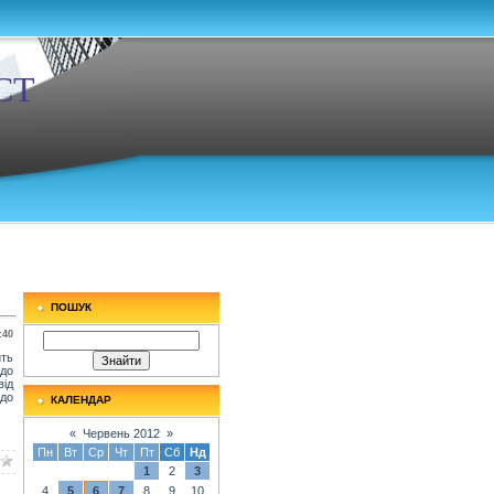
СТ
ПОШУК
:40
ить
одо
від
 до
КАЛЕНДАР
«
Червень 2012
»
Пн
Вт
Ср
Чт
Пт
Сб
Нд
1
2
3
4
5
6
7
8
9
10