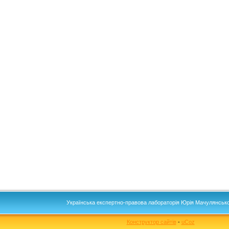
Українська експертно-правова лабораторія Юрія Мачулянсько
Конструктор сайтів
-
uCoz