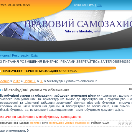
твер, 06.08.2026, 08:29
Вітаю Вас
Гість
|
RSS
ПРАВОВИЙ САМОЗАХИ
Vita sine libertate, nihil
оловна
|
Реєстрація
|
Вхід
З ПИТАННЯ РОЗМІЩЕННЯ БАНЕРНОЇ РЕКЛАМИ ЗВЕРТАЙТЕСЬ ЗА ТЕЛ.0685860339
ВИЗНАЧЕННЯ ТЕРМІНІВ МІСТОБУДІВНОГО ПРАВА
оловна
»
2012
»
Червень
»
06
» Містобудівні умови та обмеження
Містобудівні умови та обмеження
18
істобудівні умови та обмеження забудови земельної ділянки
- документ, що міст
омплекс планувальних та архітектурних вимог до проектування і будівництва щ
оверховості та щільності забудови земельної ділянки, відступів будинків і споруд 
ервоних ліній, меж земельної ділянки, її благоустрою та озеленення, інші вимоги
б'єктів будівництва, встановлені законодавством та містобудівною документацією.
изначення закріплено в містобудівному законодавстві.
ереглядів
: 884 |
Додав
:
archinfo
|
Теги
:
містобудівні умови і обмеження
|
Рейтинг
:
0.0
/
0
сього коментарів
:
0