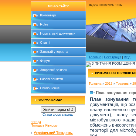
Неділя, 09.08.2026, 18:37
МЕНЮ САЙТУ
Коментарі
ПРА
Rules
Нормативні документи
Статті
Запитай у юриста
Головна
|
Реєстрація
|
Вхід
Форум
З ПИТАННЯ РОЗМІЩЕННЯ Б
Зворотній зв'язок
ВИЗНАЧЕННЯ ТЕРМІНІВ М
Базові поняття
Головна
»
2012
»
Травень
»
29
Оголошення
План зонування тери
План зонування тер
ФОРМА ВХОДУ
документація, що роз
плану населеного пун
Увійти через uID
документ), плану зе
Стара форма входу
містобудівного када
погода
обмежень використан
Погода в Рівному
території для містоб
+
Український Тиждень.
зон.