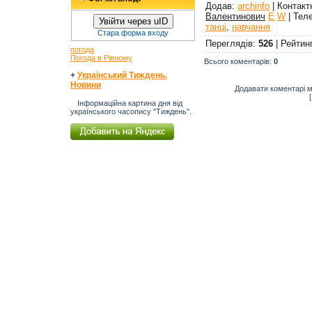
Додав
:
archinfo
|
Контакт
Валентинович
E
W
|
Тел
Увійти через uID
танці
,
навчання
Стара форма входу
Переглядів
:
526
|
Рейтин
погода
Погода в Рівному
Всього коментарів
:
0
+
Український Тиждень.
Новини
Додавати коментарі м
Інформаційна картина дня від
українського часопису "Тиждень".