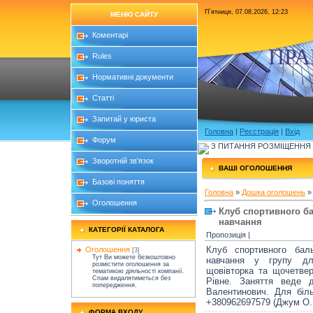
П`ятниця, 07.08.2026, 12:23
МЕНЮ САЙТУ
Коментарі
ПРА
Rules
Нормативні документи
Статті
Запитай у юриста
Головна
|
Реєстрація
|
Вхід
Форум
З ПИТАННЯ РОЗМІЩЕННЯ Б
Зворотній зв'язок
ВАШІ ОГОЛОШЕННЯ
Базові поняття
Головна
»
Дошка оголошень
Оголошення
Клуб спортивного б
навчання
КАТЕГОРІЇ КАТАЛОГА
Пропозиція |
Клуб спортивного бал
Оголошення
[3]
Тут Ви можете безкоштовно
навчання у групу дл
розмістити оголошення за
щовівторка та щочетве
тематикою діяльності компанії.
Cпам видалятиметься без
Рівне. Заняття веде 
попередження.
Валентинович. Для біл
+380962697579 (Джум О.
ФОРМА ВХОДУ