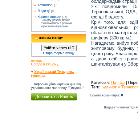
облдержадміністрації
Технології
Як повідомили 
[7]
Тернопільської ОДА
Люди дії
[8]
фонді бюджету.
Корисні поради
[16]
В цьому розділі можна
Крім того, для зді
ознайомитись з різними
відновлювальних р
корисними порадами
обласного матеріальн
шиферу (300 кв.м.).
ФОРМА ВХОДУ
Нагадаємо, вибух поб
житловому будинку 
Увійти через uID
цього року. Внаслідо
Стара форма входу
а двох осіб з травм
погода
шпиталізували у Збор
Погода в Рівному
+
Український Тиждень.
Новини
Категорія
:
На часі
|
Пере
Інформаційна картина дня від
Теги
:
будинок у Тернопол
українського часопису "Тиждень".
Всього коментарів
:
0
Додавати коментарі м