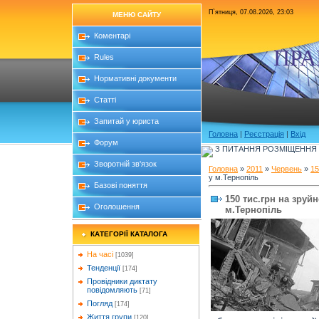
П`ятниця, 07.08.2026, 23:03
МЕНЮ САЙТУ
Коментарі
ПРА
Rules
Нормативні документи
Статті
Запитай у юриста
Головна
|
Реєстрація
|
Вхід
Форум
З ПИТАННЯ РОЗМІЩЕННЯ Б
Зворотній зв'язок
Головна
»
2011
»
Червень
»
15
у м.Тернопіль
Базові поняття
150 тис.грн на зру
Оголошення
м.Тернопіль
КАТЕГОРІЇ КАТАЛОГА
На часі
[1039]
Тенденції
[174]
Провідники диктату
повідомляють
[71]
Погляд
[174]
Життя групи
[120]