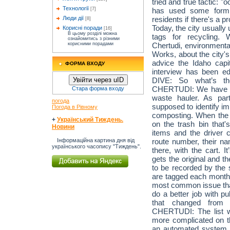
tried and true tactic: "
Технології
has used some form 
[7]
residents if there's a p
Люди дії
[8]
Today, the city usually
Корисні поради
[16]
В цьому розділі можна
tags for recycling.
ознайомитись з різними
Chertudi, environment
корисними порадами
Works, about the city'
advice the Idaho capi
ФОРМА ВХОДУ
interview has been ed
DIVE: So what’s th
Увійти через uID
CHERTUDI: We have Re
Стара форма входу
waste hauler. As part
погода
supposed to identify im
Погода в Рівному
composting. When the dr
+
Український Тиждень.
on the trash bin that's
Новини
items and the driver ci
route number, their na
Інформаційна картина дня від
українського часопису "Тиждень".
there, with the cart. 
gets the original and t
to be recorded by the
are tagged each month.
most common issue tha
do a better job with p
that changed from 
CHERTUDI: The list was
more complicated on t
an automated system,