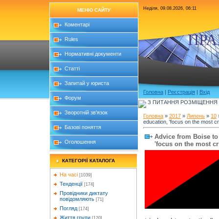
Неділя, 09.08.2026, 06:11
МЕНЮ САЙТУ
Коментарі
ПРА
Rules
Нормативні документи
Статті
Запитай у юриста
Головна
|
Реєстрація
|
Вхід
Форум
З ПИТАННЯ РОЗМІЩЕННЯ Б
Зворотній зв'язок
Головна
»
2017
»
Липень
»
10
»
education, 'focus on the most cri
Базові поняття
Advice from Boise to
Оголошення
'focus on the most cri
КАТЕГОРІЇ КАТАЛОГА
На часі
[1039]
Тенденції
[174]
Провідники диктату
повідомляють
[71]
Погляд
[174]
Життя групи
[120]