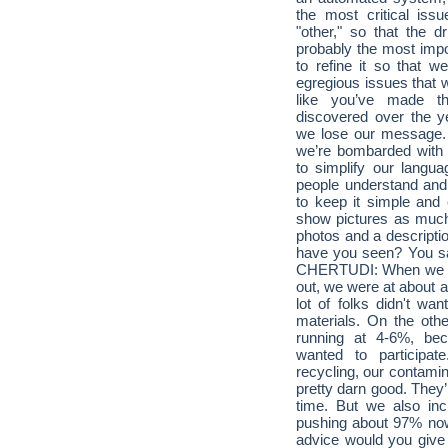
the most critical issu
"other," so that the dr
probably the most impo
to refine it so that 
egregious issues that w
like you’ve made t
discovered over the y
we lose our message. 
we’re bombarded with 
to simplify our languag
people understand and r
to keep it simple and 
show pictures as much
photos and a descripti
have you seen? You sai
CHERTUDI: When we us
out, we were at about a
lot of folks didn't wa
materials. On the oth
running at 4-6%, bec
wanted to particip
recycling, our contamina
pretty darn good. They’
time. But we also incr
pushing about 97% now
advice would you give t