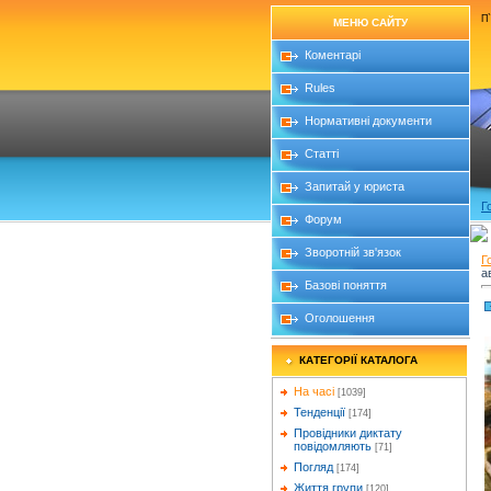
П`
МЕНЮ САЙТУ
Коментарі
Rules
Нормативні документи
Статті
Запитай у юриста
Г
Форум
Зворотній зв'язок
Г
а
Базові поняття
Оголошення
КАТЕГОРІЇ КАТАЛОГА
На часі
[1039]
Тенденції
[174]
Провідники диктату
повідомляють
[71]
Погляд
[174]
Життя групи
[120]