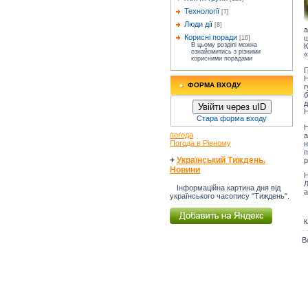
Технології
[7]
Люди дії
[8]
а
Корисні поради
[16]
В цьому розділі можна
К
ознайомитись з різними
«
корисними порадами
Н
ФОРМА ВХОДУ
г
б
д
Увійти через uID
Н
Стара форма входу
Н
погода
а
Погода в Рівному
н
п
+
Український Тиждень.
р
Новини
Н
Л
Інформаційна картина дня від
а
українського часопису "Тиждень".
К
В