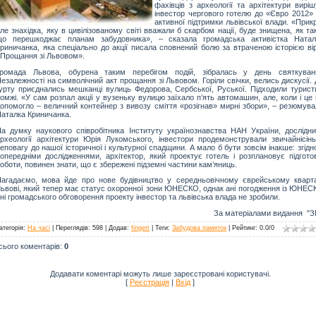
фахівців з археології та архітектури вирі
інвестор чергового готелю до «Євро 2012» 
активної підтримки львівської влади. «Прик
ле знахідка, яку в цивілізованому світі вважали б скарбом нації, буде знищена, як та
що перешкоджає планам забудовника», – сказала громадська активістка Натал
риничанка, яка спеціально до акції писала сповнений болю за втраченою історією ві
Прощання зі Львовом».
Громада Львова, обурена таким перебігом подій, зібралась у день святкуван
езалежності на символічний акт прощання зі Львовом. Горіли свічки, велись дискусії.
урту приєднались мешканці вулиць Федорова, Сербської, Руської. Підходили туристи
омжі. «У сам розпал акції у вузеньку вулицю заїхало п’ять автомашин, але, коли і це
опомогло – величний контейнер з вивозу сміття «розігнав» мирні збори», – резюмува
аталка Криничанка.
а думку наукового співробітника Інституту українознавства НАН України, дослідни
рхеології архітектури Юрія Лукомського, інвестори продемонстрували звичайнісінь
еповагу до нашої історичної і культурної спадщини. А мало б бути зовсім інакше: згідн
опередніми дослідженнями, архітектор, який проектує готель і розплановує підготов
оботи, повинен знати, що є збережені підземні частини кам’яниць.
агадаємо, мова йде про нове будівництво у середньовічному єврейському кварта
ьвові, який тепер має статус охоронної зони ЮНЕСКО, однак ані погодження із ЮНЕС
ні громадського обговорення проекту інвестор та львівська влада не зробили.
За матеріалами видання "ЗІ
атегорія
:
На часі
|
Переглядів
: 598 |
Додав
:
fingert
|
Теги
:
Забудова памяток
|
Рейтинг
:
0.0
/
0
сього коментарів
:
0
Додавати коментарі можуть лише зареєстровані користувачі.
[
Реєстрація
|
Вхід
]