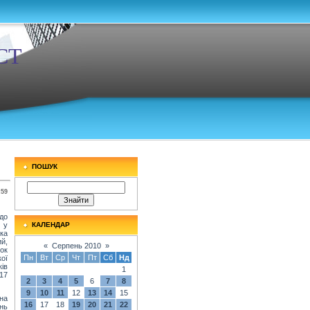
СТ
ПОШУК
:59
до
 у
КАЛЕНДАР
ка
й,
«
Серпень 2010
»
ок
Пн
Вт
Ср
Чт
Пт
Сб
Нд
ої
ів
1
17
2
3
4
5
6
7
8
9
10
11
12
13
14
15
на
16
17
18
19
20
21
22
нь