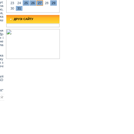
шує
23
24
25
26
27
28
29
за
30
31
ро,
ка,
ка
ДРУЗІ САЙТУ
рш
ня
 До
 і
 не
ла
ка
ку
о з
чі
лі
КО
К"