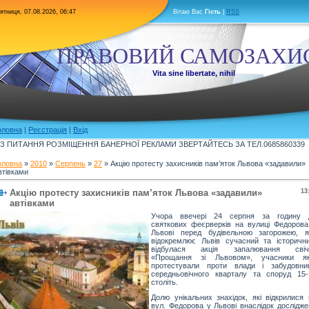
ятниця, 07.08.2026, 06:47
Вітаю Вас
Гість
|
RSS
ПРАВОВИЙ САМОЗАХИ
Vita sine libertate, nihil
оловна
|
Реєстрація
|
Вхід
З ПИТАННЯ РОЗМІЩЕННЯ БАНЕРНОЇ РЕКЛАМИ ЗВЕРТАЙТЕСЬ ЗА ТЕЛ.0685860339
оловна
»
2010
»
Серпень
»
27
» Акцію протесту захисників пам’яток Львова «задавили»
втівками
Акцію протесту захисників пам’яток Львова «задавили»
13
автівками
Учора ввечері 24 серпня за годину 
святкових феєрверків на вулиці Федорова
Львові перед будівельною загорожею, я
відокремлює Львів сучасний та історични
відбулася акція запалювання свіч
«Прощання зі Львовом», учасники як
протестували проти влади і забудовник
середньовічного кварталу та споруд 15-
століть.
Долю унікальних знахідок, які відкрилися 
вул. Федорова у Львові внаслідок дослідже