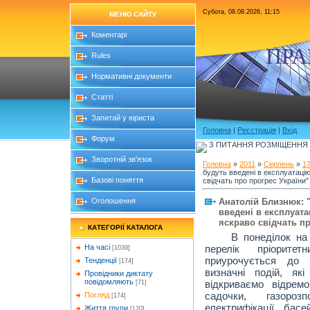
Субота, 08.08.2026, 11:15
МЕНЮ САЙТУ
Коментарі
ПРА
Rules
Нормативні документи
Статті
Запитай у юриста
Головна
|
Реєстрація
|
Вхід
Форум
З ПИТАННЯ РОЗМІЩЕННЯ Б
Зворотній зв'язок
Головна
»
2011
»
Серпень
»
1
будуть введені в експлуатаці
Базові поняття
свідчать про прогрес України"
Анатолій Близнюк: "
Оголошення
введені в експлуата
яскраво свідчать пр
КАТЕГОРІЇ КАТАЛОГА
В понеділок на
перелік пріоритет
На часі
[1039]
приурочується до 
Тенденції
[174]
визначні подій, які
Провідники диктату
повідомляють
відкриваємо відрем
[71]
садочки, газороз
Погляд
[174]
електрифікації, басе
Життя групи
[120]