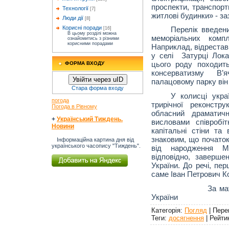
проспекти, транспортн
Технології
[7]
житлові будинки» - з
Люди дії
[8]
Корисні поради
Перелік введени
[16]
В цьому розділі можна
меморіальних компл
ознайомитись з різними
корисними порадами
Наприклад, відреста
у селі
Затурці
Лока
цього роду походить
ФОРМА ВХОДУ
консерватизму В
Увійти через uID
палацовому парку ві
Стара форма входу
У колисці украї
погода
трирічної реконстр
Погода в Рівному
обласний драматич
+
Український Тиждень.
висловами співробі
Новини
капітальні стіни та
знаковим, що початок
Інформаційна картина дня від
українського часопису "Тиждень".
від народження Ми
відповідно, заверше
України. До речі, пе
саме Іван Петрович К
За матеріал
України
Категорія
:
Погляд
|
Пере
Теги
:
досягнення
|
Рейти