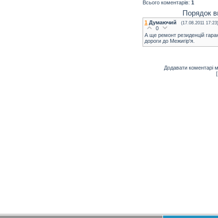
Всього коментарів
:
1
Порядок в
1
Думаючий
(17.08.2011 17:23
0
А ще ремонт резиденцій гаран
дороги до Межигір'я.
Додавати коментарі м