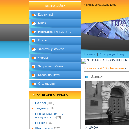
Четвер, 06.08.2026, 13:50
МЕНЮ САЙТУ
Коментарі
ПРА
Rules
Нормативні документи
Статті
Запитай у юриста
Головна
|
Реєстрація
|
Вхід
Форум
З ПИТАННЯ РОЗМІЩЕННЯ Б
Зворотній зв'язок
Головна
»
2010
»
Березень
»
1
Базові поняття
Анонс
Оголошення
КАТЕГОРІЇ КАТАЛОГА
На часі
[1039]
Тенденції
[174]
Провідники диктату
повідомляють
[71]
Погляд
[174]
Яцубу.
Життя групи
[120]