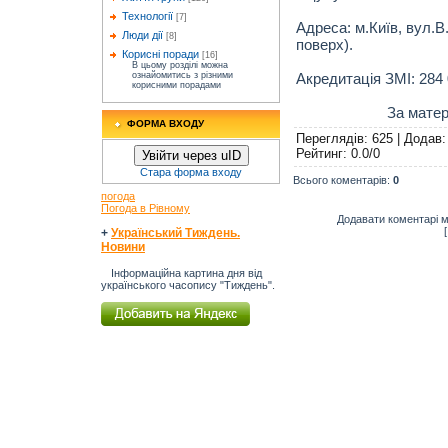
Технології
[7]
Адреса: м.Київ, вул.В
Люди дії
[8]
поверх).
Корисні поради
[16]
В цьому розділі можна
Акредитація ЗМІ: 284 
ознайомитись з різними
корисними порадами
За матер
ФОРМА ВХОДУ
Переглядів
: 625 |
Додав
Рейтинг
:
0.0
/
0
Увійти через uID
Стара форма входу
Всього коментарів
:
0
погода
Погода в Рівному
Додавати коментарі м
+
Український Тиждень.
Новини
Інформаційна картина дня від
українського часопису "Тиждень".