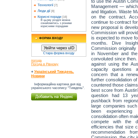
to use the Austin Com
Технології
Management — which h
[7]
and litigation. Waste 
Люди дії
[8]
on the contract. Acco
Корисні поради
[16]
В цьому розділі можна
continue to contract for
ознайомитись з різними
new proposal is develo
корисними порадами
Commission will provi
is expected to move fo
ФОРМА ВХОДУ
months. Dive Insigh
Commission originall
Увійти через uID
in November and the
Стара форма входу
convoluted since then.
погода
against using the Au
Погода в Рівному
capacity questions 
+
Український Тиждень.
concern that a renew
Новини
further consolidation o
countered those claims
Інформаційна картина дня від
українського часопису "Тиждень".
best score from Austin'
question had 13 yea
pushback from regional
large companies such 
been experiencing
consolidation often mak
compete with the di
efficiencies that size
recommendation fro
Commission, the city i