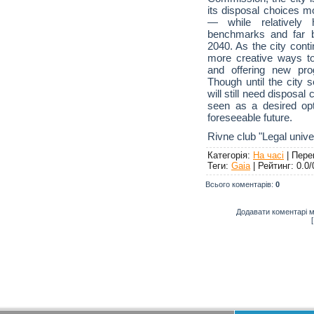
its disposal choices mo
— while relatively 
benchmarks and far b
2040. As the city conti
more creative ways to
and offering new pro
Though until the city 
will still need disposa
seen as a desired optio
foreseeable future.
Rivne club "Legal unive
Категорія
:
На часі
|
Пере
Теги
:
Gaia
|
Рейтинг
:
0.0
/
Всього коментарів
:
0
Додавати коментарі м