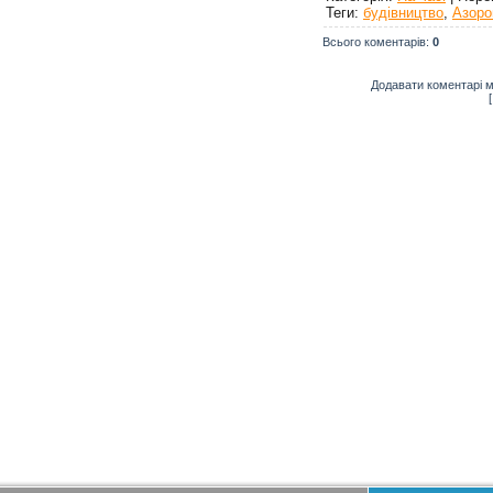
Теги
:
будівництво
,
Азоро
Всього коментарів
:
0
Додавати коментарі м