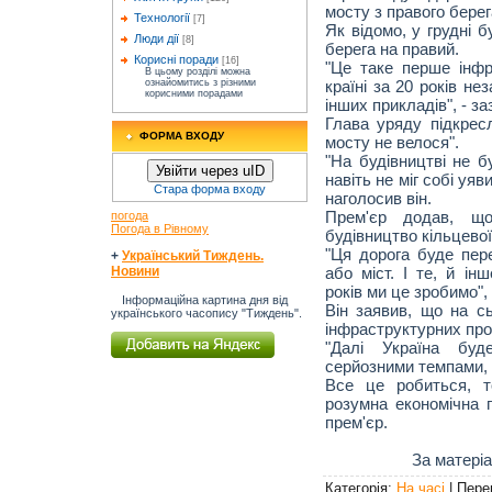
мосту з правого берега
Технології
[7]
Як відомо, у грудні б
Люди дії
[8]
берега на правий.
Корисні поради
[16]
"Це таке перше інфр
В цьому розділі можна
країні за 20 років н
ознайомитись з різними
корисними порадами
інших прикладів", - з
Глава уряду підкрес
ФОРМА ВХОДУ
мосту не велося".
"На будівництві не 
Увійти через uID
навіть не міг собі уяв
Стара форма входу
наголосив він.
Прем'єр додав, щ
погода
Погода в Рівному
будівництво кільцевої
"Ця дорога буде пер
+
Український Тиждень.
або міст. І те, й ін
Новини
років ми це зробимо",
Інформаційна картина дня від
Він заявив, що на сь
українського часопису "Тиждень".
інфраструктурних про
"Далі Україна буд
серйозними темпами, 
Все це робиться, 
розумна економічна п
прем'єр.
За матері
Категорія
:
На часі
|
Пере