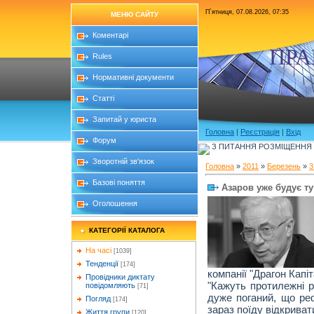
П`ятниця, 07.08.2026, 07:35
МЕНЮ САЙТУ
Коментарі
ПРА
Rules
Нормативні документи
Статті
Запитай у юриста
Головна
|
Реєстрація
|
Вхід
Форум
З ПИТАННЯ РОЗМІЩЕННЯ Б
Зворотній зв'язок
Головна
»
2011
»
Березень
»
3
Базові поняття
Азаров уже будує т
Оголошення
КАТЕГОРІЇ КАТАЛОГА
На часі
[1039]
Тенденції
[174]
компанії "Драгон Капіт
Провідники диктату
"Кажуть протилежні р
повідомляють
[71]
дуже поганий, що ре
Погляд
[174]
зараз поїду відкрива
Життя групи
[120]