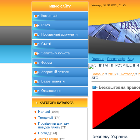
Четвер, 06.08.2026, 11:25
МЕНЮ САЙТУ
Коментарі
ПРА
Rules
Нормативні документи
Статті
Запитай у юриста
Головна
|
Реєстрація
|
Вхід
Форум
З ПИТАННЯ РОЗМІЩЕННЯ Б
Зворотній зв'язок
Головна
»
2016
»
Листопад
»
2
АТО
Базові поняття
Безкоштовна право
Оголошення
КАТЕГОРІЇ КАТАЛОГА
На часі
[1039]
Тенденції
[174]
Провідники диктату
повідомляють
[71]
Погляд
[174]
безпеку України.
Життя групи
[120]