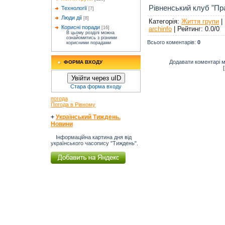
Рівненський клуб "Пр
Технології
[7]
Люди дії
[8]
Категорія
:
Життя групи
|
Корисні поради
archinfo
|
Рейтинг
:
0.0
/
0
[16]
В цьому розділі можна
ознайомитись з різними
Всього коментарів
:
0
корисними порадами
Додавати коментарі м
ФОРМА ВХОДУ
Увійти через uID
Стара форма входу
погода
Погода в Рівному
+
Український Тиждень.
Новини
Інформаційна картина дня від
українського часопису "Тиждень".