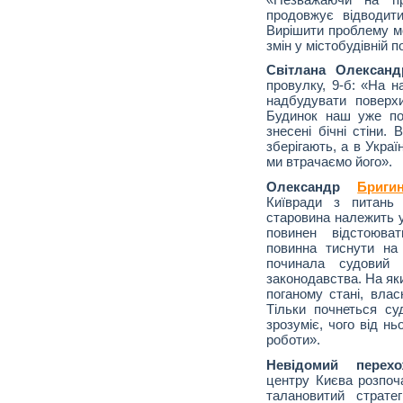
продовжує відводити
Вирішити проблему м
змін у містобудівній по
Світлана Олександ
провулку, 9-б: «На н
надбудувати поверх
Будинок наш уже по
знесені бічні стіни.
зберігають, а в Укра
ми втрачаємо його».
Олександр
Бриги
Київради з питань 
старовина належить у
повинен відстоюва
повинна тиснути на
починала судовий 
законодавства. На як
поганому стані, влас
Тільки почнеться су
зрозуміє, чого від нь
роботи».
Невідомий перехо
центру Києва розпоч
талановитий страте