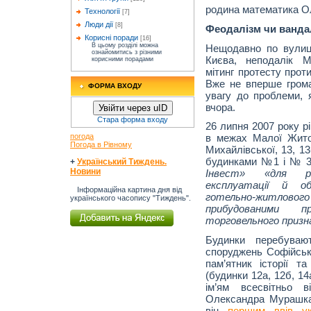
родина математика О
Технології
[7]
Люди дії
[8]
Феодалізм чи ванд
Корисні поради
[16]
В цьому розділі можна
Нещодавно по вулиц
ознайомитись з різними
Києва, неподалік М
корисними порадами
мітинг протесту прот
Вже не вперше грома
ФОРМА ВХОДУ
увагу до проблеми, 
вчора.
Увійти через uID
Стара форма входу
26 липня 2007 року р
погода
в межах Малої Житом
Погода в Рівному
Михайлівської, 13, 13
будинками №1 і № 3
+
Український Тиждень.
Новини
Інвест» «для р
експлуатації й об
Інформаційна картина дня від
готельно-житловог
українського часопису "Тиждень".
прибудованими п
торговельного призна
Будинки перебуваю
споруджень Софійськ
пам’ятник історії 
(будинки 12а, 12б, 14а
ім’ям всесвітньо в
Олександра Мурашка
він
першим ввів укр