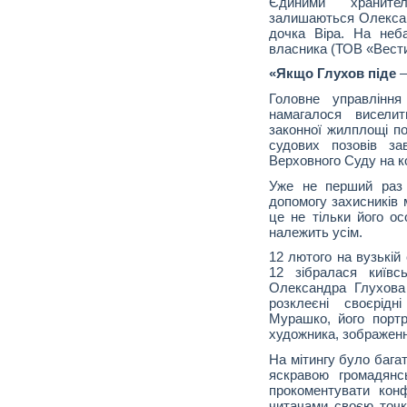
Єдиними храните
залишаються Олексан
дочка Віра. На неб
власника (ТОВ «Вести
«Якщо Глухов піде
–
Головне управлінн
намагалося висели
законної жилплощі по
судових позовів з
Верховного Суду на к
Уже не перший раз
допомогу захисників м
це не тільки його ос
належить усім.
12 лютого на вузькій
12 зібралася київсь
Олександра Глухова
розклеєні своєрідн
Мурашко, його портр
художника, зображення
На мітингу було бага
яскравою громадянс
прокоментувати конф
читачами своєю точк