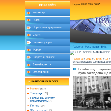
Неділя, 09.08.2026, 18:37
МЕНЮ САЙТУ
Коментарі
ПРА
Rules
Нормативні документи
Статті
Запитай у юриста
Головна
|
Реєстрація
|
Вхід
Форум
З ПИТАННЯ РОЗМІЩЕННЯ Б
Зворотній зв'язок
Головна
»
2011
»
Лютий
»
18
» 
була закладена ще понад деся
Базові поняття
Бомба під історичні
Оголошення
була закладена ще 
КАТЕГОРІЇ КАТАЛОГА
На часі
[1039]
Тенденції
[174]
Провідники диктату
повідомляють
[71]
Погляд
[174]
Життя групи
[120]