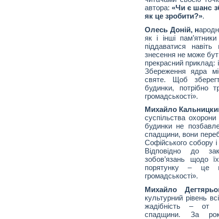
автора:
«Чи є шанс з
як це зробити?»
.
Олесь Доній, н
ародн
як і інші пам’ятники
піддаватися навіть
знесення не може бут
прекрасний приклад: 
Збереження ядра мі
святе. Щоб зберег
будинки, потрібно т
громадськості».
Михайло Кальницки
суспільства охорони п
будинки не позбавле
спадщини, вони переб
Софійського собору і
Відповідно до зак
зобов’язань щодо ї
порятунку – це н
громадськості».
Михайло Дегтярьо
культурний рівень вс
жадібність – от п
спадщини. За рок