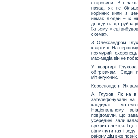
старовини. Він зак
назад, як не більш
корінних киян із це
немає людей – їх ні
доводять до руйнації
їхньому місці вибудо
схема».
З Олександром Глух
квартирі. На першому
похмурий охоронець
мас-медіа він не поба
У квартирі Глухова
обігрівачам. Сюди 
мітингуючих.
Кореспондент. Як вам
А. Глухов. Як на ві
зателефонували на 
кандидат матем
Національному авіа
повідомили, що зава
усередині залишал
відкрита лекція. І це
відімкнути газ і вод
району дім вже повні