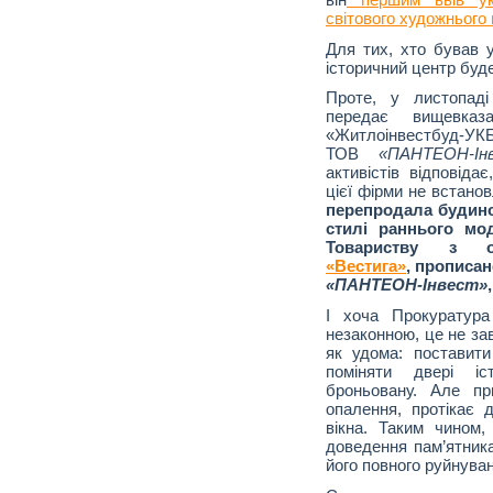
світового художнього 
Для тих, хто бував у
історичний центр буд
Проте, у листопад
передає вищевка
«Житлоінвестбуд-УКБ
ТОВ
«
ПАНТЕОН
-
І
активістів відповід
цієї фірми не встано
перепродала будино
стил
і раннього мо
Товариству з об
«Вестига»
, прописан
«
ПАНТЕОН
-
Інвест»
І хоча Прокуратур
незаконною, це не за
як удома: поставити
поміняти двері іс
броньовану. Але п
опалення, протікає 
вікна. Таким чином
доведення пам’ятника
його повного руйнува