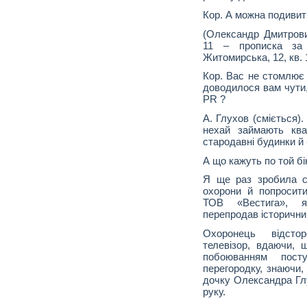
Кор. А можна подиви
(Олександр Дмитрови
11 – прописка за
Житомирська, 12, кв. 
Кор. Вас не стомлює 
доводилося вам чути,
PR ?
А. Глухов (сміється)
нехай займають ква
стародавні будинки й 
А що кажуть по той б
Я ще раз зробила с
охорони й попросити
ТОВ «Вестига», 
перепродав історични
Охоронець відсто
телевізор, вдаючи,
побоюванням пос
перегородку, знаючи
дочку Олександра Глу
руку.