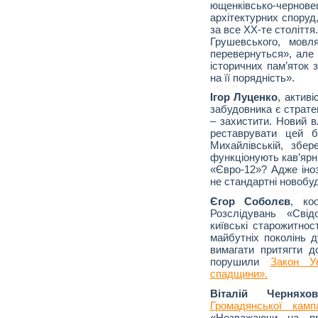
ющенківсько-черно
архітектурних споруд,
за все ХХ-те столітт
Грушевського, мовл
перевернуться», але
історичних пам’яток 
на її порядність».
Ігор Луценко
, актив
забудовника є стратег
– захистити. Новий в
реставрувати цей б
Михайлівській, збер
функціонують кав’ярні
«Євро-12»? Адже іноз
не стандартні новобу
Єгор Соболєв
, ко
Розслідувань «Сві
київські старожитнос
майбутніх поколінь 
вимагати притягти до
порушили
Закон У
спадщини».
Віталій Черняхов
Громадянської кам
«Незважаючи на про