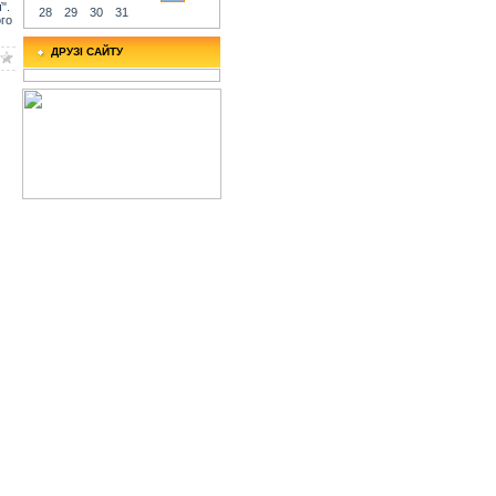
".
28
29
30
31
ого
ДРУЗІ САЙТУ