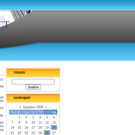
СТ
ПОШУК
:57
ика
ця
КАЛЕНДАР
ля
«
Грудень 2009
»
ої
Пн
Вт
Ср
Чт
Пт
Сб
Нд
ду
1
2
3
4
5
6
ію
7
8
9
10
11
12
13
ею
14
15
16
17
18
19
20
ула
21
22
23
24
25
26
27