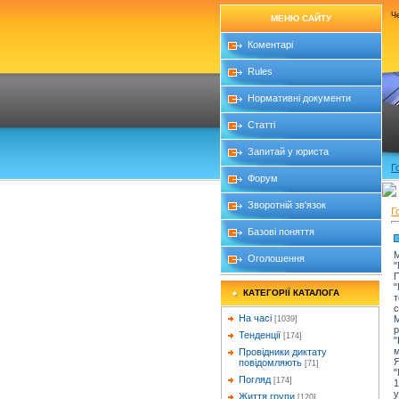
Че
МЕНЮ САЙТУ
Коментарі
Rules
Нормативні документи
Статті
Запитай у юриста
Г
Форум
Зворотній зв'язок
Г
Базові поняття
М
Оголошення
"
П
"
КАТЕГОРІЇ КАТАЛОГА
т
с
На часі
М
[1039]
р
Тенденції
[174]
"
м
Провідники диктату
Я
повідомляють
[71]
"
Погляд
[174]
1
у
Життя групи
[120]