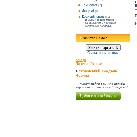
Н
Технології
В
[7]
м
Люди дії
[8]
П
Корисні поради
[16]
В цьому розділі можна
ознайомитись з різними
В
корисними порадами
ФОРМА ВХОДУ
Увійти через uID
Стара форма входу
погода
Погода в Рівному
+
Український Тиждень.
Новини
Інформаційна картина дня від
українського часопису "Тиждень".