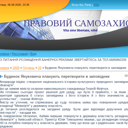
твер, 06.08.2026, 23:39
Вітаю Вас
Гість
|
RSS
ПРАВОВИЙ САМОЗАХИ
Vita sine libertate, nihil
оловна
|
Реєстрація
|
Вхід
З ПИТАННЯ РОЗМІЩЕННЯ БАНЕРНОЇ РЕКЛАМИ ЗВЕРТАЙТЕСЬ ЗА ТЕЛ.0685860339
оловна
»
2009
»
Грудень
»
26
» Будинок Януковича планують перетворити в заповідник
Будинок Януковича планують перетворити в заповідник
13
інприроди ініціює створення національного історико-культурного природного заповідн
Межгир'я".
ро це заявив міністр охорони навколишнього середовища Георгій Філіпчук.
Ми готовимо сьогодні проект рішення для уряду, що було б прийняте, і за яким 
ериторія одержала б статус заповідника з його історією й з його значимістю д
успільства", - сказав Філіпчук.
іністр не уточнив, чи спрямована до суду позовна заява про повернення урядов
езиденції "Межигір'я" у державну власність.
Це питання розглядалося на засіданні уряду. Були дані відповідні доручення ря
іністерств", - нагадав він.
к повідомляли Ukranews, Кабмін вирішив повернути в державну властність резиденц
Межигір'я" у Київській області. Прем'єр Юлія Тимошенко вважає, що резиденцію площ
40 га потрібно повернути у власність держави, тому що вона ще з радянських часів б
рядовою.