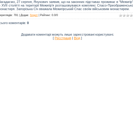
агадаємо, 27 серпня, Янукович заявив, що на законних підставах проживає в "Межигір’ї
 XVII столітті на території Межигір’я розташовувався комплекс Спасо-Преображенськ
онастиря. Запорізька Січ вважала Межигірський Спас своїм військовим монастирем.
ереглядів
: 791 |
Додав
:
fingert
|
Рейтинг
:
0.0
/
0
сього коментарів
:
0
Додавати коментарі можуть лише зареєстровані користувачі.
[
Реєстрація
|
Вхід
]