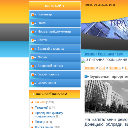
Четвер, 06.08.2026, 16:25
МЕНЮ САЙТУ
Коментарі
ПРА
Rules
Нормативні документи
Статті
Запитай у юриста
Головна
|
Реєстрація
|
Вхід
Форум
З ПИТАННЯ РОЗМІЩЕННЯ Б
Зворотній зв'язок
Головна
»
2011
»
Червень
»
11
Базові поняття
Будівельні пріоріт
Оголошення
КАТЕГОРІЇ КАТАЛОГА
На часі
[1039]
Тенденції
[174]
Провідники диктату
повідомляють
[71]
На капітальний ремон
Погляд
[174]
Донецької облради, ви
Життя групи
[120]