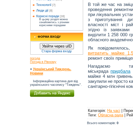
В той же час на зміц
Технології
[7]
проведення ремонтни
Люди дії
[8]
при лікувальних уста
Корисні поради
[16]
з приготування ди
В цьому розділі можна
ознайомитись з різними
власності міст і ра
корисними порадами
згідно із заявками
виділити 1 258 000 г
ФОРМА ВХОДУ
обласного академічног
Увійти через uID
Як повідомлялось, 
Стара форма входу
витратить майже 1,
ремонт своїх приміще
погода
Погода в Рівному
Нагадаємо 
+
Український Тиждень.
міськрада
придбала
п
Новини
майже 4 млн гривень
закупили не просто каб
Інформаційна картина дня від
українського часопису "Тиждень".
санітарно-гігієнічні к
Категорія
:
На часі
|
Пере
Теги
:
Обласна рада
|
Рей
Всього коментарів
:
0