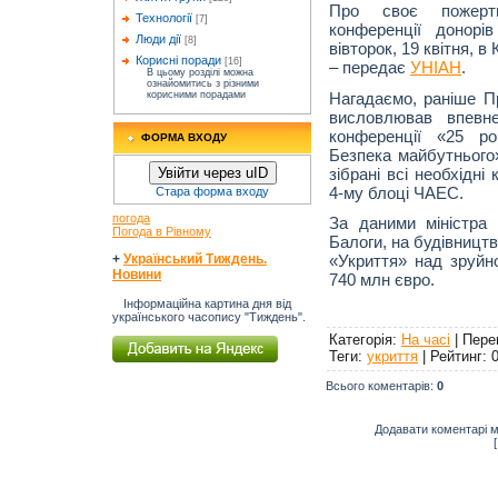
Про своє пожерт
Технології
[7]
конференції донорі
Люди дії
[8]
вівторок, 19 квітня, в
Корисні поради
[16]
– передає
УНІАН
.
В цьому розділі можна
ознайомитись з різними
Нагадаємо, раніше П
корисними порадами
висловлював впевне
конференції «25 ро
ФОРМА ВХОДУ
Безпека майбутнього»
зібрані всі необхідн
Увійти через uID
4-му блоці ЧАЕС.
Стара форма входу
погода
За даними міністра 
Погода в Рівному
Балоги, на будівницт
«Укриття» над зруйн
+
Український Тиждень.
Новини
740 млн євро.
Інформаційна картина дня від
українського часопису "Тиждень".
Категорія
:
На часі
|
Пере
Теги
:
укриття
|
Рейтинг
:
0
Всього коментарів
:
0
Додавати коментарі м