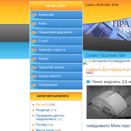
Субота, 08.08.2026, 05:04
МЕНЮ САЙТУ
Коментарі
ПРА
Rules
Нормативні документи
Статті
Запитай у юриста
Головна
|
Реєстрація
|
Вхід
Форум
З ПИТАННЯ РОЗМІЩЕННЯ Б
Зворотній зв'язок
Головна
»
2011
»
Квітень
»
18
»
ЧАЕС
Базові поняття
Чехія виділить 2,6 
Оголошення
КАТЕГОРІЇ КАТАЛОГА
На часі
[1039]
Тенденції
[174]
Провідники диктату
повідомляють
[71]
Погляд
повідомило Міністерс
[174]
Життя групи
[120]