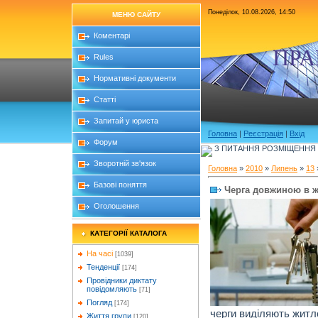
Понеділок, 10.08.2026, 14:50
МЕНЮ САЙТУ
Коментарі
ПРА
Rules
Нормативні документи
Статті
Запитай у юриста
Головна
|
Реєстрація
|
Вхід
Форум
З ПИТАННЯ РОЗМІЩЕННЯ Б
Зворотній зв'язок
Головна
»
2010
»
Липень
»
13
Базові поняття
Черга довжиною в 
Оголошення
КАТЕГОРІЇ КАТАЛОГА
На часі
[1039]
Тенденції
[174]
Провідники диктату
повідомляють
[71]
Погляд
[174]
черги виділяють житл
Життя групи
[120]