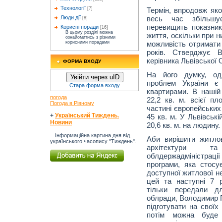
Технології
[7]
Термін, впродовж яко
Люди дії
весь час збільшує
[8]
перевищить показник
Корисні поради
[16]
В цьому розділі можна
життя, оскільки при н
ознайомитись з різними
корисними порадами
можливість отримати
років. Стверджує В
керівника Львівської
ФОРМА ВХОДУ
На його думку, од
Увійти через uID
проблем України є 
Стара форма входу
квартирами. В нашій
погода
22,2 кв. м. всієї п
Погода в Рівному
частині європейських
+
Український Тиждень.
45 кв. м. У Львівськ
Новини
20,6 кв. м. на людину.
Інформаційна картина дня від
Аби вирішити житло
українського часопису "Тиждень".
архітектури т
облдержадміністраці
програми, яка стос
доступної житлової не
цей та наступні 7 р
тільки передали д
облради, Володимир Г
підготувати на своїх
потім можна буде 