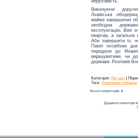
нерухомість.
Виконуючи доручен
Львівська облдержад
майже завершених об’
необхідна держа
експлуатацію. Вже з
квартир, а загальна 
Аби завершити їх, не
Пакет потрібних до
передали до Мінрег
вирішуватиме, чи д
держави. Розповів Во
Категорія
:
На часі
|
Пере
Теги
:
Квартирне питання
Всього коментарів
:
0
Додавати коментарі м