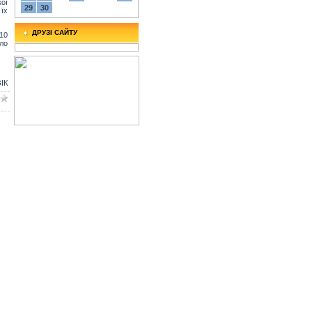
ої
29
30
 їх
ДРУЗІ САЙТУ
10
ло
ІК