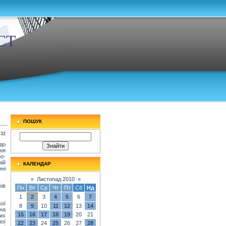
СТ
ПОШУК
:32
до
ня
о-
ій
КАЛЕНДАР
ні
«
Листопад 2010
»
ків
Пн
Вт
Ср
Чт
Пт
Сб
Нд
.
1
2
3
4
5
6
7
кої
8
9
10
11
12
13
14
на
15
16
17
18
19
20
21
вих
ої
22
23
24
25
26
27
28