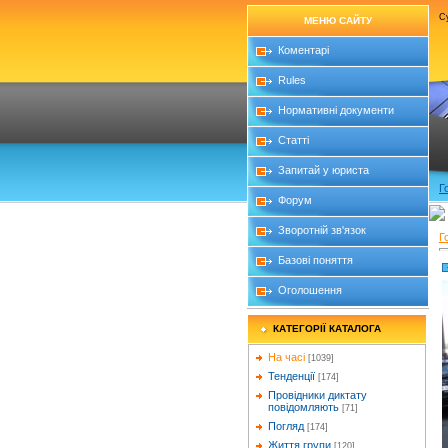
Су
МЕНЮ САЙТУ
Коментарі
Rules
Нормативні документи
Статті
Запитай у юриста
Г
Форум
Зворотній зв'язок
Г
Базові поняття
Оголошення
КАТЕГОРІЇ КАТАЛОГА
На часі
[1039]
Тенденції
[174]
Провідники диктату
повідомляють
[71]
Погляд
[174]
Життя групи
[120]