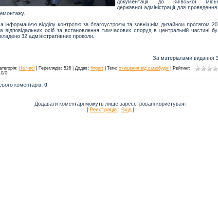
документації до Київської міськ
державної адміністрації для проведення
емонтажу.
а інформацією відділу контролю за благоустроєм та зовнішнім дизайном протягом 20
а відповідальних осіб за встановлення тимчасових споруд в центральній частині бу
кладено 32 адміністративних проколи.
За матеріалами видання З
атегорія
:
На часі
|
Переглядів
: 526 |
Додав
:
fingert
|
Теги
:
очищення від самобудів
|
Рейтинг
:
.0
/
0
сього коментарів
:
0
Додавати коментарі можуть лише зареєстровані користувачі.
[
Реєстрація
|
Вхід
]