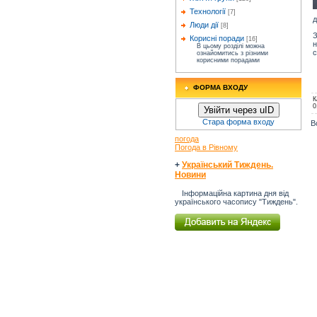
Технології
[7]
д
Люди дії
[8]
З
Корисні поради
[16]
н
В цьому розділі можна
с
ознайомитись з різними
корисними порадами
ФОРМА ВХОДУ
К
0
Увійти через uID
Стара форма входу
В
погода
Погода в Рівному
+
Український Тиждень.
Новини
Інформаційна картина дня від
українського часопису "Тиждень".