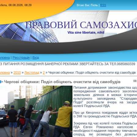
бота, 08.08.2026, 08:29
Вітаю Вас
Гість
|
RSS
ПРАВОВИЙ САМОЗАХИ
Vita sine libertate, nihil
оловна
|
Реєстрація
|
Вхід
З ПИТАННЯ РОЗМІЩЕННЯ БАНЕРНОЇ РЕКЛАМИ ЗВЕРТАЙТЕСЬ ЗА ТЕЛ.0685860339
оловна
»
2010
»
Листопад
»
2
» Чергові обіцянки: Поділ обіцяють очистити від самобудів
Чергові обіцянки: Поділ обіцяють очистити від самобудів
08
Питання дотримання законодавства що
попередження самовільного захоплен
земельних ділянок в межах історичн
культурного заповідника "Стародавн
Поділ” розглянули вчора на засідан
колегії Подільської РДА.
Про це Кievpress повідомив відділ зв’яз
із ЗМІ та громадськістю Подільської РДА
Зокрема під час колегії голова Подільсь
РДА Євген Романенко наголосив 
необхідності надання переліку тимчасо
споруд, які розміщені без дозвільн