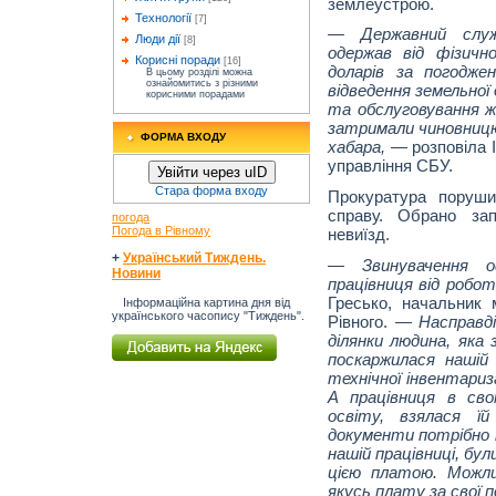
землеустрою.
Технології
[7]
— Державний служ
Люди дії
[8]
одержав від фізичн
Корисні поради
[16]
доларів за погодж
В цьому розділі можна
ознайомитись з різними
відведення земельної
корисними порадами
та обслуговування 
затримали чиновницю 
ФОРМА ВХОДУ
хабара,
— розповіла І
управління СБУ.
Увійти через uID
Стара форма входу
Прокуратура поруши
справу. Обрано за
погода
Погода в Рівному
невиїзд.
+
Український Тиждень.
—
Звинувачення оф
Новини
працівниця від робо
Гресько, начальник 
Інформаційна картина дня від
українського часопису "Тиждень".
Рівного. —
Насправді
ділянки людина, яка
поскаржилася нашій
технічної інвентари
А працівниця в сво
освіту, взялася ї
документи потрібно 
нашій працівниці, бул
цією платою. Можли
якусь плату за свої п