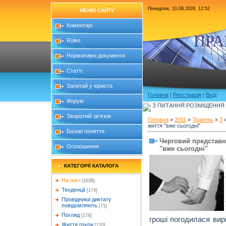
Понеділок, 10.08.2026, 12:52
МЕНЮ САЙТУ
Коментарі
ПРА
Rules
Нормативні документи
Статті
Запитай у юриста
Головна
|
Реєстрація
|
Вхід
Форум
З ПИТАННЯ РОЗМІЩЕННЯ Б
Зворотній зв'язок
Головна
»
2011
»
Травень
»
3
»
життя "вже сьогодні"
Базові поняття
Черговий представн
Оголошення
"вже сьогодні"
КАТЕГОРІЇ КАТАЛОГА
На часі
[1039]
Тенденції
[174]
Провідники диктату
повідомляють
[71]
Погляд
[174]
гроші погодилася вир
Життя групи
[120]