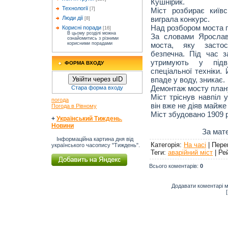
Кушнірик.
Технології
Міст розбирає київ
[7]
виграла конкурс.
Люди дії
[8]
Над розбором моста п
Корисні поради
[16]
В цьому розділі можна
За словами Ярослав
ознайомитись з різними
моста, яку застос
корисними порадами
безпечна. Під час з
утримують у підв
ФОРМА ВХОДУ
спеціальної техніки.
впаде у воду, зникає.
Увійти через uID
Демонтаж мосту плану
Стара форма входу
Міст тріснув навпіл 
погода
він вже не діяв майже 
Погода в Рівному
Міст збудовано 1909 р
+
Український Тиждень.
Новини
За мат
Інформаційна картина дня від
Категорія
:
На часі
|
Пере
українського часопису "Тиждень".
Теги
:
аварійний міст
|
Ре
Всього коментарів
:
0
Додавати коментарі м