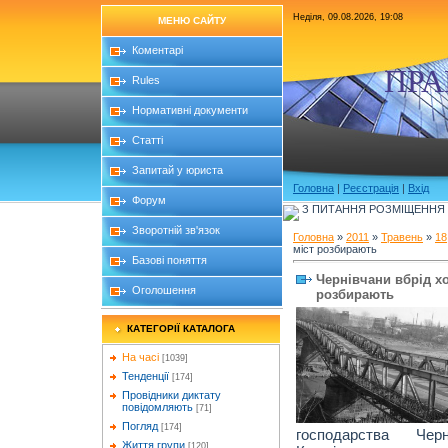
Неділя, 09.08.2026, 19:08
МЕНЮ САЙТУ
Коментарі
ПРА
Rules
Нормативні документи
Статті
Запитай у юриста
Головна
|
Реєстрація
|
Вхід
Форум
З ПИТАННЯ РОЗМІЩЕННЯ Б
Зворотній зв'язок
Головна
»
2011
»
Травень
»
18
міст розбирають
Базові поняття
Чернівчани вбрід хо
Оголошення
розбирають
КАТЕГОРІЇ КАТАЛОГА
На часі
[1039]
Тенденції
[174]
Провідники диктату
повідомляють
[71]
Погляд
[174]
господарства Чер
Життя групи
[120]