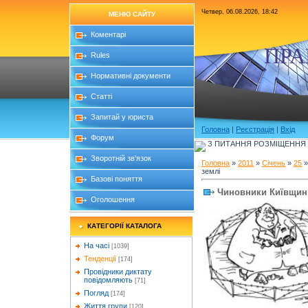
Четвер, 06.08.2026, 18:42
МЕНЮ САЙТУ
Коментарі
ПРА
Rules
Нормативні документи
Статті
Запитай у юриста
Головна
|
Реєстрація
|
Вхід
Форум
З ПИТАННЯ РОЗМІЩЕННЯ Б
Зворотній зв'язок
Головна
»
2011
»
Січень
»
25
»
землі
Базові поняття
Чиновники Київщини
Оголошення
КАТЕГОРІЇ КАТАЛОГА
На часі
[1039]
Тенденції
[174]
Провідники диктату
повідомляють
[71]
Погляд
[174]
Життя групи
[120]