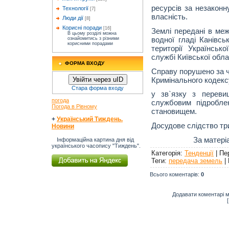
ресурсів за незаконн
Технології
[7]
власність.
Люди дії
[8]
Корисні поради
[16]
Землі передані в меж
В цьому розділі можна
водної гладі Канівсь
ознайомитись з різними
корисними порадами
території Українськ
службі Київської обла
ФОРМА ВХОДУ
Справу порушено за ч. 2
Кримінального кодекс
Увійти через uID
Стара форма входу
у зв`язку з переви
погода
службовим підробле
Погода в Рівному
становищем.
+
Український Тиждень.
Досудове слідство тр
Новини
За матері
Інформаційна картина дня від
українського часопису "Тиждень".
Категорія
:
Тенденції
|
Пе
Теги
:
передача земель
|
Всього коментарів
:
0
Додавати коментарі м