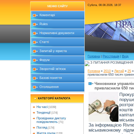
Субота, 08.08.2026, 18:37
МЕНЮ САЙТУ
Коментарі
ПРА
Rules
Нормативні документи
Статті
Запитай у юриста
Головна
|
Реєстрація
|
Вхід
Форум
З ПИТАННЯ РОЗМІЩЕННЯ Б
Зворотній зв'язок
Головна
»
2010
»
Лютий
»
25
»
привласнили 650 тисяч гриве
Базові поняття
Чиновники управлін
Оголошення
привласнили 650 ти
Проку
КАТЕГОРІЇ КАТАЛОГА
поруше
розтр
На часі
[1039]
коштів
Тенденції
[174]
капіта
Провідники диктату
міськв
повідомляють
[71]
За інформацією Rivne
Погляд
[174]
міськвиконкому підп
Життя групи
[120]