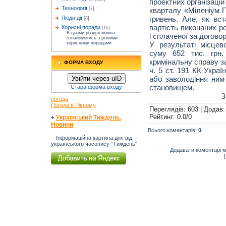
проектних організаці
Технології
кварталу «Міленіум П
[7]
гривень. Але, як вс
Люди дії
[8]
вартість виконаних р
Корисні поради
[16]
В цьому розділі можна
і сплаченої за договор
ознайомитись з різними
У результаті місце
корисними порадами
суму 652 тис. грн.
кримінальну справу з
ФОРМА ВХОДУ
ч. 5 ст. 191 КК Укра
або заволодіння ни
Увійти через uID
становищем.
Стара форма входу
З
погода
Погода в Рівному
Переглядів
: 603 |
Додав
Рейтинг
:
0.0
/
0
+
Український Тиждень.
Новини
Всього коментарів
:
0
Інформаційна картина дня від
українського часопису "Тиждень".
Додавати коментарі м