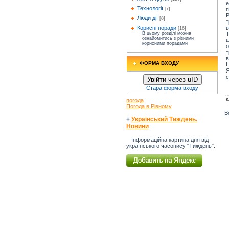
е
Технології
п
[7]
Р
Люди дії
[8]
т
в
Корисні поради
[16]
Т
В цьому розділі можна
ознайомитись з різними
ш
корисними порадами
о
т
ФОРМА ВХОДУ
Н
Я
с
Увійти через uID
Стара форма входу
К
погода
Погода в Рівному
В
+
Український Тиждень.
Новини
Інформаційна картина дня від
українського часопису "Тиждень".