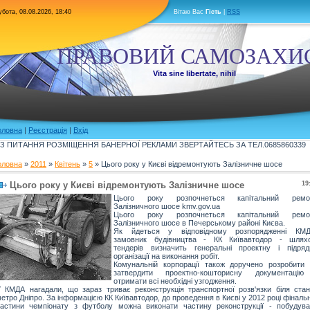
бота, 08.08.2026, 18:40
Вітаю Вас
Гість
|
RSS
ПРАВОВИЙ САМОЗАХИ
Vita sine libertate, nihil
оловна
|
Реєстрація
|
Вхід
З ПИТАННЯ РОЗМІЩЕННЯ БАНЕРНОЇ РЕКЛАМИ ЗВЕРТАЙТЕСЬ ЗА ТЕЛ.0685860339
оловна
»
2011
»
Квітень
»
5
» Цього року у Києві відремонтують Залізничне шосе
Цього року у Києві відремонтують Залізничне шосе
19
Цього року розпочнеться капітальний ремо
Залізничного шосе
kmv.gov.ua
Цього року розпочнеться капітальний ремо
Залізничного шосе в Печерському районі Києва.
Як йдеться у відповідному розпорядженні КМД
замовник будівництва - КК Київавтодор - шлях
тендерів визначить генеральні проектну і підряд
організації на виконання робіт.
Комунальній корпорації також доручено розробити 
затвердити проектно-кошторисну документацію
отримати всі необхідні узгодження.
 КМДА нагадали, що зараз триває реконструкція транспортної розв'язки біля станц
етро Дніпро. За інформацією КК Київавтодор, до проведення в Києві у 2012 році фіналь
астини чемпіонату з футболу можна виконати частину реконструкції - побудува