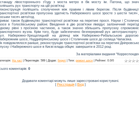
стакаду лівостороннього з'їзду з моста метро в бік мосту ім. Патона, що знач
оліпшить рух транспорту на цій розв'язці.
еконструкція поліпшить сполучення між правим і лівим берегом. Після будівницт
ранспортної розв'язки пропускна здатність Набережного шосе зросте з шести тисяч 
осьми тисяч авто/год.
риває також будівництво транспортної розв'язки на перетині просп. Науки і Столичн
осе в Голосіївському районі. Введення в дію розв'язки ліквідує залізничний переїз
дному рівні з проїзною частиною, а також значно збільшить пропускну спроможніс
ранспортного вузла. Крім того, буде забезпечено безперервний рух автотранспорту 
вул. Набережно-Хрещатицькій на ділянці між Набережно-Рибальською дорогою
абережним шосе, Наддніпрянському шосе і Столичним шосе до селища Чапаєвка.
к повідомлялося раніше, реконструкцію транспортної розв'язки на перетині Дніпровськ
пуску і Набережного шосе в Києві влада обіцяє завершити в 2012 році.
За матеріалами видання "Корреспонден
атегорія
:
На часі
|
Переглядів
: 589 |
Додав
:
fingert
|
Теги
:
ремонт шосе
|
Рейтинг
:
0.0
/
0
сього коментарів
:
0
Додавати коментарі можуть лише зареєстровані користувачі.
[
Реєстрація
|
Вхід
]