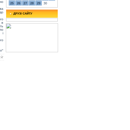
но
25
26
27
28
29
30
ва
до
ДРУЗІ САЙТУ
ого
д в
ть
по
 і
ого
т"