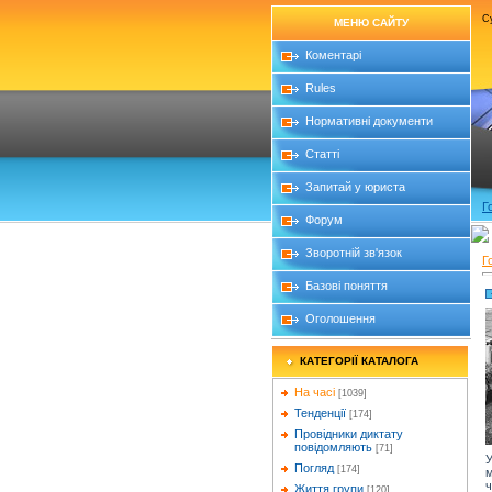
Су
МЕНЮ САЙТУ
Коментарі
Rules
Нормативні документи
Статті
Запитай у юриста
Г
Форум
Зворотній зв'язок
Г
Базові поняття
Оголошення
КАТЕГОРІЇ КАТАЛОГА
На часі
[1039]
Тенденції
[174]
Провідники диктату
повідомляють
[71]
У
Погляд
[174]
м
ч
Життя групи
[120]