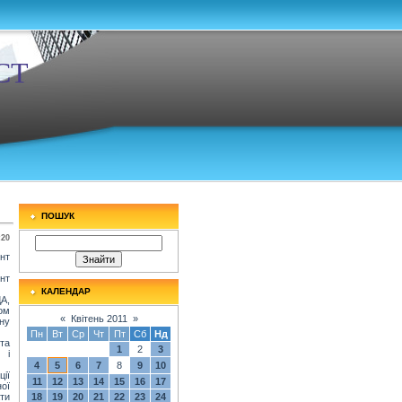
СТ
ПОШУК
:20
нт
нт
КАЛЕНДАР
А,
ом
«
Квітень 2011
»
ну
Пн
Вт
Ср
Чт
Пт
Сб
Нд
та
1
2
3
 і
4
5
6
7
8
9
10
ії
11
12
13
14
15
16
17
ної
ти
18
19
20
21
22
23
24