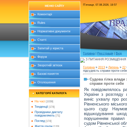
П`ятниця, 07.08.2026, 19:57
МЕНЮ САЙТУ
Коментарі
ПРА
Rules
Нормативні документи
Статті
Запитай у юриста
Головна
|
Реєстрація
|
Вхід
Форум
З ПИТАННЯ РОЗМІЩЕННЯ Б
Зворотній зв'язок
Головна
»
2013
»
Липень
»
22
підсудність справи проти себе
Базові поняття
Cудова гілка влади 
Оголошення
справи проти себе
Як повідомлялось ра
КАТЕГОРІЇ КАТАЛОГА
України з розгляду 
виніс ухвалу про ро
На часі
[1039]
Рівненського міського
Тенденції
[174]
цього суду Наумов
Провідники диктату
відшкодування шкод
повідомляють
[71]
порушенням правил п
Погляд
[174]
судом Рівненської обл
Життя групи
[120]