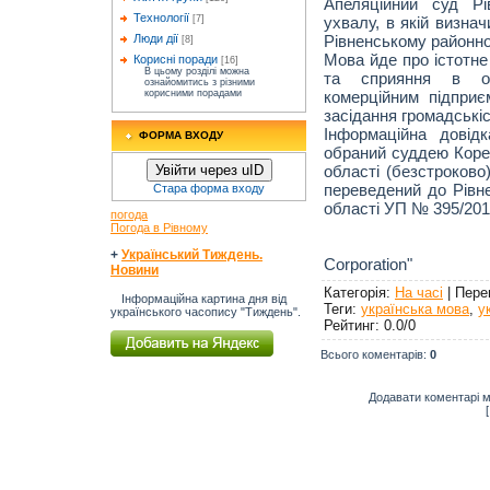
Апеляційний суд Рі
Технології
ухвалу, в якій визна
[7]
Рівненському районно
Люди дії
[8]
Мова йде про істотне
Корисні поради
[16]
В цьому розділі можна
та сприяння в отр
ознайомитись з різними
комерційним підприє
корисними порадами
засідання громадські
Інформаційна довід
ФОРМА ВХОДУ
обраний суддею Корец
області (безстроково
Увійти через uID
переведений до Рівне
Стара форма входу
області УП № 395/2012
погода
Погода в Рівному
"Fing
+
Український Тиждень.
Corporation"
Новини
Категорія
:
На часі
|
Пере
Інформаційна картина дня від
Теги
:
українська мова
,
у
українського часопису "Тиждень".
Рейтинг
:
0.0
/
0
Всього коментарів
:
0
Додавати коментарі м