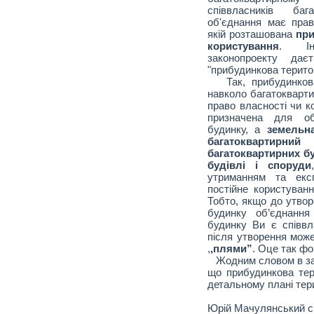
співвласників баг
об'єднання має прав
якій розташована
при
користування
. Ін
законопроекту дає
"прибудинкова територ
Так, прибудинкова 
навколо багатокварти
право власності чи к
призначена для обс
будинку, а
земельна
багатоквартирн
багатоквартирних бу
будівлі і споруди
утриманням та екс
постійне користуван
Тобто, якщо до утво
будинку об’єднання 
будинку Ви є співв
після утворення може
,
,плями”
. Оце так фо
Жодним словом в зако
що прибудинкова тер
детальному плані тери
Юрій Мачулянський сп