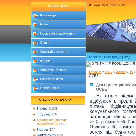
П`ятниця, 07.08.2026, 15:07
МЕНЮ САЙТУ
Коментарі
ПРА
Rules
Нормативні документи
Статті
Запитай у юриста
Головна
|
Реєстрація
|
Вхід
Форум
З ПИТАННЯ РОЗМІЩЕННЯ Б
Зворотній зв'язок
Головна
»
2012
»
Лютий
»
15
»
ОСББ
Базові поняття
Деякі розмірковува
Оголошення
ОСББ
Як стало відомо н
КАТЕГОРІЇ КАТАЛОГА
відбулося в грудні 
питань будівництв
На часі
[1039]
комунального господ
Тенденції
[174]
затвердив ключові пи
Провідники диктату
якій розміщений баг
повідомляють
[71]
Профільний комітет
Погляд
[174]
земля під будинком
Життя групи
[120]