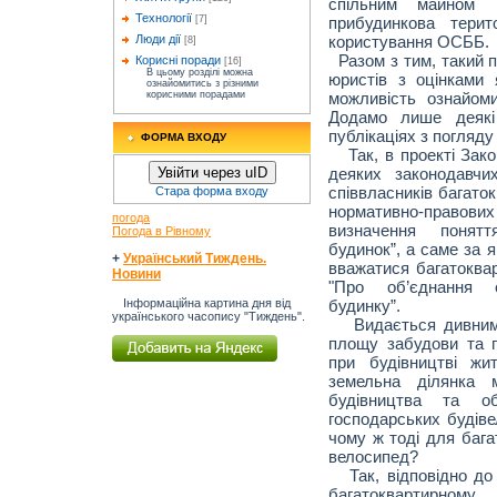
спільним майном в
Технології
прибудинкова терит
[7]
користування ОСББ.
Люди дії
[8]
Разом з тим, такий п
Корисні поради
[16]
В цьому розділі можна
юристів з оцінками
ознайомитись з різними
можливість ознайом
корисними порадами
Додамо лише деякі 
публікаціях з погляду
ФОРМА ВХОДУ
Так, в проекті Закон
деяких законодавчи
Увійти через uID
співвласників багаток
Стара форма входу
нормативно-право
погода
визначення понятт
Погода в Рівному
будинок”, а саме за я
+
Український Тиждень.
вважатися багатоква
Новини
"Про об’єднання сп
будинку”.
Інформаційна картина дня від
українського часопису "Тиждень".
Видається дивним і
площу забудови та п
при будівництві жи
земельна ділянка 
будівництва та об
господарських будіве
чому ж тоді для бага
велосипед?
Так, відповідно до 
багатоквартирном