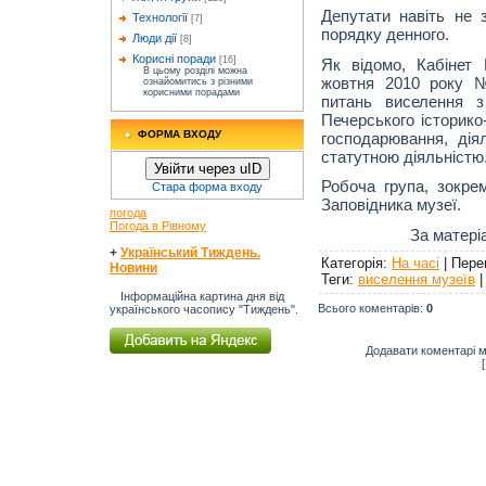
Депутати навіть не 
Технології
[7]
порядку денного.
Люди дії
[8]
Корисні поради
[16]
Як відомо, Кабінет 
В цьому розділі можна
жовтня 2010 року №
ознайомитись з різними
корисними порадами
питань виселення з
Печерського історико
ФОРМА ВХОДУ
господарювання, дія
статутною діяльністю
Увійти через uID
Робоча група, зокрем
Стара форма входу
Заповідника музеї.
погода
Погода в Рівному
За матері
+
Український Тиждень.
Категорія
:
На часі
|
Пере
Новини
Теги
:
виселення музеїв
Інформаційна картина дня від
Всього коментарів
:
0
українського часопису "Тиждень".
Додавати коментарі м