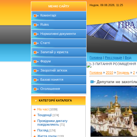
Неділя, 09.08.2026, 11:25
МЕНЮ САЙТУ
Коментарі
ПРА
Rules
Нормативні документи
Статті
Запитай у юриста
Головна
|
Реєстрація
|
Вхід
Форум
З ПИТАННЯ РОЗМІЩЕННЯ Б
Зворотній зв'язок
Головна
»
2010
»
Грудень
»
2
»
Базові поняття
Депутати не захотіл
Оголошення
КАТЕГОРІЇ КАТАЛОГА
На часі
[1039]
Тенденції
[174]
Провідники диктату
повідомляють
[71]
Погляд
[174]
Життя групи
[120]