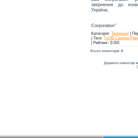
звернення до конв
Україна.
"Fing
Corporation"
Категорія
:
Тенденції
|
Пе
|
Теги
:
ТзОВ Санком-Рів
|
Рейтинг
:
0.0
/
0
Всього коментарів
:
0
Додавати коментарі м