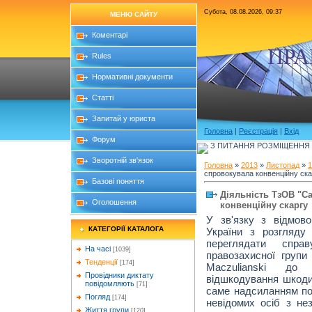
Субота, 08.08.2026, 09:37
МЕНЮ САЙТУ
Коментарі
ПРА
Rules
Нормативні документи
Статті
Запитай у юриста
Головна
|
Реєстрація
|
Вхід
Форум
З ПИТАННЯ РОЗМІЩЕННЯ Б
Зворотній зв'язок
Головна
»
2013
»
Листопад
»
1
спровокувала конвенційну ска
Базові поняття
Діяльність ТзОВ "С
Оголошення
конвенційну скаргу
У зв'язку з відмов
КАТЕГОРІЇ КАТАЛОГА
України з розгляду
переглядати спра
На часі
[1039]
правозахисної групи 
Тенденції
[174]
Maczulianski до
Провідники диктату
відшкодування шкоди
повідомляють
[71]
саме надсиланням по
Погляд
[174]
невідомих осіб з н
Життя групи
[120]