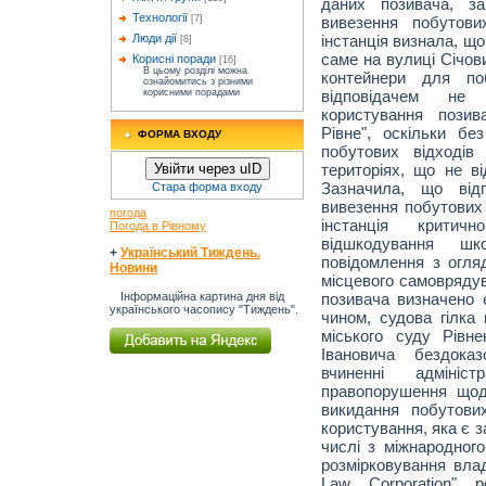
даних позивача, за
Технології
вивезення побутови
[7]
інстанція визнала, щ
Люди дії
[8]
саме на вулиці Січов
Корисні поради
[16]
В цьому розділі можна
контейнери для по
ознайомитись з різними
відповідачем не
корисними порадами
користування пози
Рівне", оскільки бе
ФОРМА ВХОДУ
побутових відходів
територіях, що не в
Увійти через uID
Зазначила, що від
Стара форма входу
вивезення побутових 
погода
інстанція крити
Погода в Рівному
відшкодування шк
+
Український Тиждень.
повідомлення з огля
Новини
місцевого самоврядув
позивача визначено 
Інформаційна картина дня від
українського часопису "Тиждень".
чином, судова гілка 
міського суду Рівн
Івановича бездока
вчиненні адмініст
правопорушення щод
викидання побутови
користування, яка є за
числі з міжнародного
розмірковування влад
Law Corporation" 