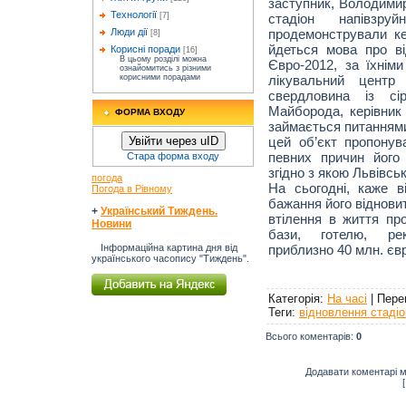
заступник, Володимир
Технології
стадіон напівзруй
[7]
продемонстрували кер
Люди дії
[8]
йдеться мова про ві
Корисні поради
[16]
В цьому розділі можна
Євро-2012, за їхнім
ознайомитись з різними
лікувальний центр 
корисними порадами
свердловина із сі
Майборода, керівник 
ФОРМА ВХОДУ
займається питаннями
цей об’єкт пропонув
Увійти через uID
певних причин його
Стара форма входу
згідно з якою Львівсь
погода
На сьогодні, каже в
Погода в Рівному
бажання його віднови
+
Український Тиждень.
втілення в життя пр
Новини
бази, готелю, рек
приблизно 40 млн. єв
Інформаційна картина дня від
українського часопису "Тиждень".
Категорія
:
На часі
|
Пере
Теги
:
відновлення стадіо
Всього коментарів
:
0
Додавати коментарі м