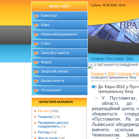
Субота, 08.08.2026, 09:41
МЕНЮ САЙТУ
Коментарі
ПРА
Rules
Нормативні документи
Статті
Запитай у юриста
Головна
|
Реєстрація
|
Вхід
Форум
З ПИТАННЯ РОЗМІЩЕННЯ Б
Зворотній зв'язок
Головна
»
2010
»
Серпень
»
1
спорудити тренувальну базу
Базові поняття
До Євро-2012 у Пус
Оголошення
тренувальну базу
У Пустомитах,
КАТЕГОРІЇ КАТАЛОГА
області, до 
рекреаційний центр, 
На часі
[1039]
збираються спор
Тенденції
[174]
«Пустомити». Як за
Провідники диктату
Львівської облдержад
повідомляють
[71]
вивчити, оскільки
Погляд
[174]
Чемпіонатом. Займ
Життя групи
[120]