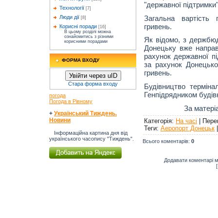
"державної підтримки"
Технології
[7]
Загальна вартість 
Люди дії
[8]
гривень.
Корисні поради
[16]
В цьому розділі можна
ознайомитись з різними
Як відомо, з держбю
корисними порадами
Донецьку вже направ
рахунок державної пі
ФОРМА ВХОДУ
за рахунок Донецько
гривень.
Увійти через uID
Стара форма входу
Будівництво терміна
Генпідрядником будів
погода
Погода в Рівному
За матері
+
Український Тиждень.
Новини
Категорія
:
На часі
|
Пере
Теги
:
Аеропорт Донецьк
Інформаційна картина дня від
українського часопису "Тиждень".
Всього коментарів
:
0
Додавати коментарі м