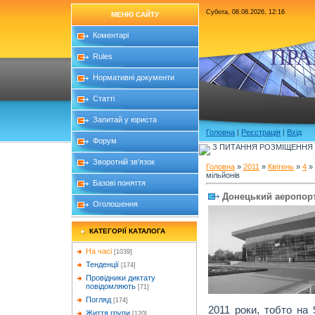
Субота, 08.08.2026, 12:16
МЕНЮ САЙТУ
Коментарі
ПРА
Rules
Нормативні документи
Статті
Запитай у юриста
Головна
|
Реєстрація
|
Вхід
Форум
З ПИТАННЯ РОЗМІЩЕННЯ Б
Зворотній зв'язок
Головна
»
2011
»
Квітень
»
4
» 
мільйонів
Базові поняття
Донецький аеропорт
Оголошення
КАТЕГОРІЇ КАТАЛОГА
На часі
[1039]
Тенденції
[174]
Провідники диктату
повідомляють
[71]
Погляд
[174]
2011 роки, тобто на 
Життя групи
[120]