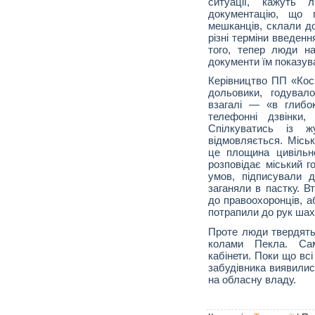
ситуації, кажуть
документацію, що 
мешканців, склали до
різні терміни введен
того, тепер люди н
документи їм показув
Керівництво ПП «Ко
дольовики, годувал
взагалі — «в глибок
телефонні дзвінки,
Спілкуватись із ж
відмовляється. Місь
це площина цивільно
розповідає міський г
умов, підписували 
заганяли в пастку. В
до правоохоронців, а
потрапили до рук шах
Проте люди твердять:
колами Пекла. Сам
кабінети. Поки що всі
забудівника виявилис
на обласну владу.