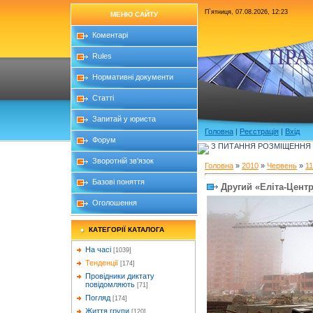
П`ятниця, 07.08.2026, 12:23
МЕНЮ САЙТУ
Коментарі
ПРА
Rules
Нормативні документи
Статті
Запитай у юриста
Головна
|
Реєстрація
|
Вхід
Форум
З ПИТАННЯ РОЗМІЩЕННЯ Б
Зворотній зв'язок
Головна
»
2010
»
Червень
»
11
Базові поняття
Другий «Еліта-Центр
Оголошення
КАТЕГОРІЇ КАТАЛОГА
На часі
[1039]
Тенденції
[174]
Провідники диктату
повідомляють
[71]
Погляд
[174]
Життя групи
[120]