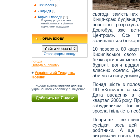
Технології
[7]
Люди дії
[8]
сьогодні замість них
Корисні поради
[16]
Кінця-краю будівницт
В цьому розділі можна
повністю розрахув
ознайомитись з різними
корисними порадами
Довгобуд вже всти
Центром». Ось ті
ФОРМА ВХОДУ
залишаються безкарн
Увійти через uID
10 поверхів. 80 квар
Кисилівської свого
Стара форма входу
безквартирних мешкан
погода
будівлі, вони відд
Погода в Рівному
власних оселях. Дех
+
Український Тиждень.
аби мати нову домівку
Новини
Понад шість з полов
Інформаційна картина дня від
ПП «Космал» за майб
українського часопису "Тиждень".
Дата введення в е
квартал 2006 року. Пр
забудівником. Пізніше
зросла і кількість нео
Попри це — віз і нин
сусідки, весь цей
робітники. А ще р
витримали навіть буд