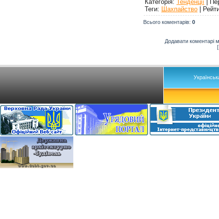
Категорія
:
Тенденції
|
Пе
Теги
:
Шахпайство
|
Рейт
Всього коментарів
:
0
Додавати коментарі м
Українськ