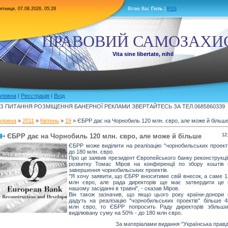
ятниця, 07.08.2026, 05:28
Вітаю Вас
Гість
|
RSS
ПРАВОВИЙ САМОЗАХИ
Vita sine libertate, nihil
оловна
|
Реєстрація
|
Вхід
З ПИТАННЯ РОЗМІЩЕННЯ БАНЕРНОЇ РЕКЛАМИ ЗВЕРТАЙТЕСЬ ЗА ТЕЛ.0685860339
оловна
»
2011
»
Квітень
»
19
» ЄБРР дає на Чорнобиль 120 млн. євро, але може й більш
ЄБРР дає на Чорнобиль 120 млн. євро, але може й більше
12
ЄБРР може виділити на реалізацію "чорнобильських проекті
до 180 млн. євро.
Про це заявив президент Європейського банку реконструкці
розвитку Томас Міров на конференції по збору коштів 
завершення чорнобильських проектів.
"Я хочу заявити, що ЄБРР вноситиме свій внесок, а саме 1
млн євро, але рада директорів ще має затвердити це 
нашому засіданні в травні", - сказав Міров.
Він також зазначив, що якщо цього року країни-донори 
дадуть на реалізацію "чорнобильських проектів" більше 4
млн євро, то ЄБРР попросить Раду директорів збільши
виділювану суму на 50% - до 180 млн євро.
За матеріалами видання "Українська правд