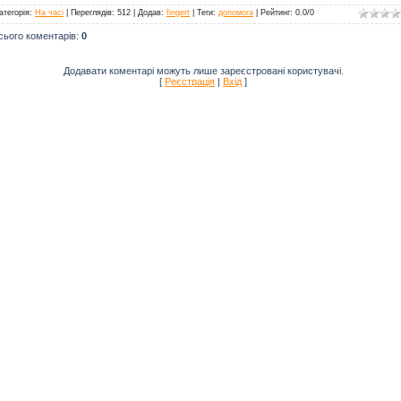
атегорія
:
На часі
|
Переглядів
: 512 |
Додав
:
fingert
|
Теги
:
допомога
|
Рейтинг
:
0.0
/
0
сього коментарів
:
0
Додавати коментарі можуть лише зареєстровані користувачі.
[
Реєстрація
|
Вхід
]