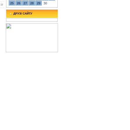
25
26
27
28
29
30
ДРУЗІ САЙТУ