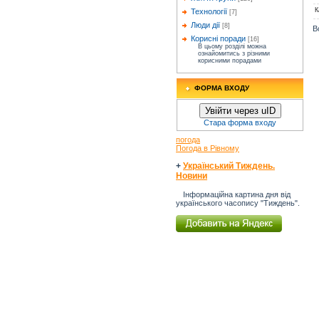
К
Технології
[7]
Люди дії
[8]
В
Корисні поради
[16]
В цьому розділі можна
ознайомитись з різними
корисними порадами
ФОРМА ВХОДУ
Увійти через uID
Стара форма входу
погода
Погода в Рівному
+
Український Тиждень.
Новини
Інформаційна картина дня від
українського часопису "Тиждень".