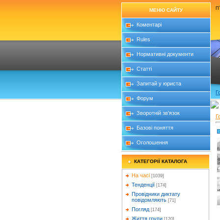
П`
МЕНЮ САЙТУ
Коментарі
Rules
Нормативні документи
Статті
Запитай у юриста
Г
Форум
Зворотній зв'язок
Г
Базові поняття
Оголошення
КАТЕГОРІЇ КАТАЛОГА
На часі
[1039]
Тенденції
[174]
Провідники диктату
повідомляють
[71]
Погляд
[174]
Життя групи
[120]