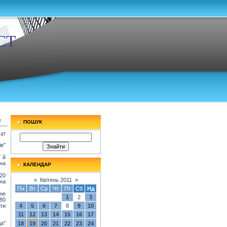
СТ
е
ПОШУК
:47
в"
ї й
на
КАЛЕНДАР
20
«
Квітень 2011
»
на
Пн
Вт
Ср
Чт
Пт
Сб
Нд
не
1
2
3
80
ти
4
5
6
7
8
9
10
11
12
13
14
15
16
17
а"
18
19
20
21
22
23
24