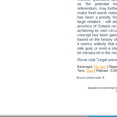
as the potential fo
referendum, may furthe
make food waste reduct
has been a priority fo
large retailers - will
province of Ontario rec
achieving its own circ
concept has been gaini
based on the history of
it seems unlikely that 
rate goal, or even a s
be introduced in the nea
Rivne club "Legal unive
Категорія
:
На часі
|
Пере
Теги
:
Gaia
|
Рейтинг
:
0.0
/
Всього коментарів
:
0
Додавати коментарі м