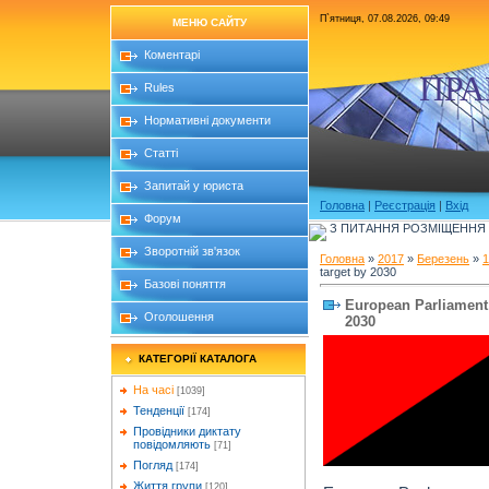
П`ятниця, 07.08.2026, 09:49
МЕНЮ САЙТУ
Коментарі
ПРА
Rules
Нормативні документи
Статті
Запитай у юриста
Головна
|
Реєстрація
|
Вхід
Форум
З ПИТАННЯ РОЗМІЩЕННЯ Б
Зворотній зв'язок
Головна
»
2017
»
Березень
»
1
target by 2030
Базові поняття
European Parliament 
Оголошення
2030
КАТЕГОРІЇ КАТАЛОГА
На часі
[1039]
Тенденції
[174]
Провідники диктату
повідомляють
[71]
Погляд
[174]
Життя групи
[120]