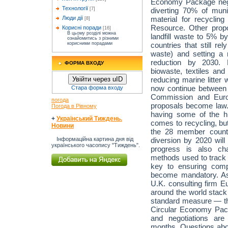
Economy Package negot
Технології
diverting 70% of mun
[7]
material for recyclin
Люди дії
[8]
Resource. Other propo
Корисні поради
[16]
В цьому розділі можна
landfill waste to 5% b
ознайомитись з різними
countries that still rel
корисними порадами
waste) and setting a
reduction by 2030. M
ФОРМА ВХОДУ
biowaste, textiles and
reducing marine litter 
Увійти через uID
now continue between
Стара форма входу
Commission and Euro
погода
proposals become law. 
Погода в Рівному
having some of the hi
+
Український Тиждень.
comes to recycling, bu
Новини
the 28 member countr
diversion by 2020 will
Інформаційна картина дня від
українського часопису "Тиждень".
progress is also cha
methods used to track 
key to ensuring comp
become mandatory. As 
U.K. consulting firm E
around the world stack 
standard measure — t
Circular Economy Pac
and negotiations are
months. Questions abou