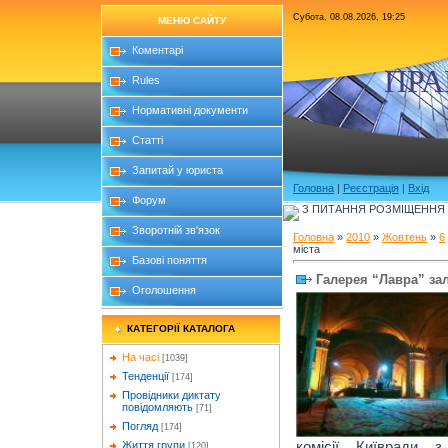
Субота, 08.08.2026, 19:25
МЕНЮ САЙТУ
Коментарі
ПРА
Rules
Нормативні документи
Статті
Запитай у юриста
Головна
|
Реєстрація
|
Вхід
Форум
З ПИТАННЯ РОЗМІЩЕННЯ Б
Зворотній зв'язок
Головна
»
2010
»
Жовтень
»
6
міста
Базові поняття
Галерея “Лавра” за
Оголошення
КАТЕГОРІЇ КАТАЛОГА
На часі
[1039]
Тенденції
[174]
Провідники диктату
повідомляють
[71]
Погляд
[174]
комісії Київради 
Життя групи
[120]