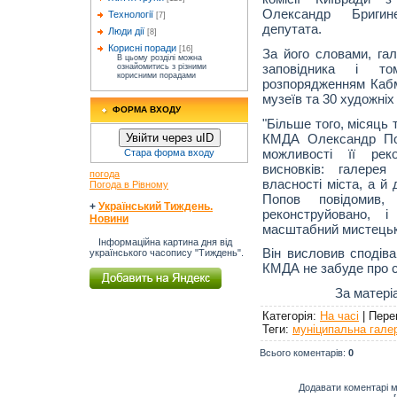
Олександр Бригин
Технології
[7]
депутата.
Люди дії
[8]
Корисні поради
[16]
За його словами, гал
В цьому розділі можна
заповідника і т
ознайомитись з різними
корисними порадами
розпорядженням Кабмі
музеїв та 30 художніх
ФОРМА ВХОДУ
"Більше того, місяць 
КМДА Олександр Поп
Увійти через uID
можливості її рек
Стара форма входу
висновків: галере
погода
власності міста, а й 
Погода в Рівному
Попов повідомив
+
Український Тиждень.
реконструйовано, 
Новини
масштабний мистецьки
Інформаційна картина дня від
Він висловив сподів
українського часопису "Тиждень".
КМДА не забуде про с
За матері
Категорія
:
На часі
|
Пере
Теги
:
муніципальна гале
Всього коментарів
:
0
Додавати коментарі м