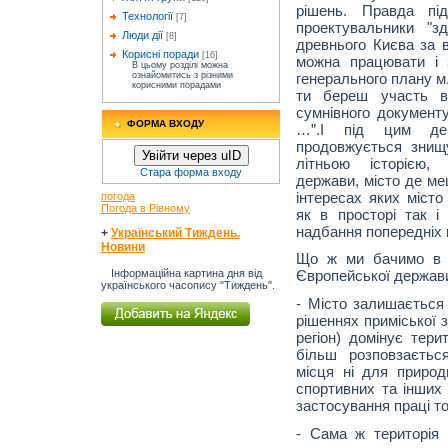
рішень. Правда пі
Технології
[7]
проектувальники "з
Люди дії
[8]
древнього Києва за в
Корисні поради
[16]
можна працювати і 
В цьому розділі можна
генерального плану м
ознайомитись з різними
корисними порадами
ти береш участь в 
сумнівного документ
ФОРМА ВХОДУ
…”.І під цим де
продовжується знищ
Увійти через uID
літньою історією,
Стара форма входу
держави, місто де ме
інтересах яких місто
погода
Погода в Рівному
як в просторі так і
надбання попередніх 
+
Український Тиждень.
Новини
Що ж ми бачимо в н
Інформаційна картина дня від
Європейської держави
українського часопису "Тиждень".
- Місто залишається
рішеннях приміської 
регіон) домінує тери
більш розповзаєть
місця ні для природ
спортивних та інших 
застосування праці т
- Сама ж територія 