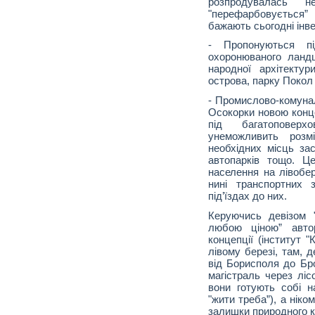
розпродувалась 
"перефарбовується
бажають сьогодні інв
- Пропонуються пі
охоронюваного ланд
народної архітекту
острова, парку Покол 
- Промислово-комунал
Осокорки новою конц
під багатоповер
унеможливить розм
необхідних місць за
автопарків тощо. Ц
населення на лівобе
нині транспортних 
під’їздах до них.
Керуючись девізом
любою ціною” автор
концепції (інститут 
лівому березі, там, 
від Борисполя до Бр
магістраль через лі
вони готують собі н
"жити треба”), а нік
залишки природного 