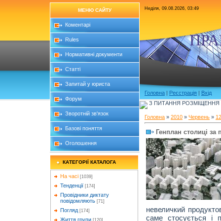
Неділя, 09.08.2026, 03:49
МЕНЮ САЙТУ
Коментарі
ПРА
Rules
Нормативні документи
Статті
Запитай у юриста
Головна
|
Реєстрація
|
Вхід
Форум
З ПИТАННЯ РОЗМІЩЕННЯ Б
Зворотній зв'язок
Головна
»
2010
»
Червень
»
1
Базові поняття
Генплан столиці за 
Оголошення
КАТЕГОРІЇ КАТАЛОГА
На часі
[1039]
Тенденції
[174]
Провідники диктату
повідомляють
[71]
невеличкий продуктов
Погляд
[174]
саме стосується і п
Життя групи
[120]