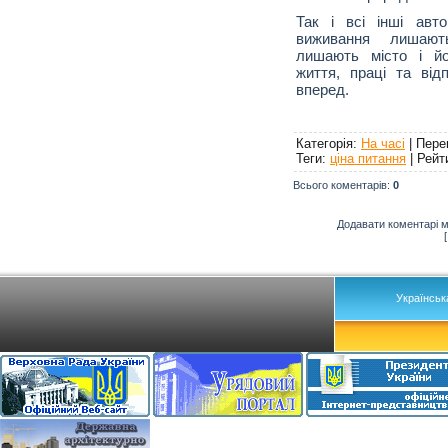
Так і всі інші авт
виживання лишають
лишають місто і йо
життя, праці та від
вперед.
Категорія
:
На часі
|
Пере
Теги
:
ціна питання
|
Рейт
Всього коментарів
:
0
Додавати коментарі м
Українськ