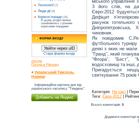
міського управління з
Технології
З його слів, на д
[7]
Євро-2012 будуються
Люди дії
[8]
Дефіцит п'ятизірко
Корисні поради
[16]
В цьому розділі можна
рахунок готельного
ознайомитись з різними
Дніпропетровська, 
корисними порадами
чиновник.
Як повідомив С.Ре
ФОРМА ВХОДУ
футбольного турніру 
деякі з яких не мали 
Увійти через uID
"Гранд", який планува
Стара форма входу
"Флора", "Бест", "
погода
водосховищі та інші, 
Погода в Рівному
Пригадується нещо
+
Український Тиждень.
святкування 75 років
Новини
Інформаційна картина дня від
українського часопису "Тиждень".
Категорія
:
На часі
|
Пере
Теги
:
Євро-2012
|
Рейтин
Всього коментарів
:
0
Додавати коментарі м