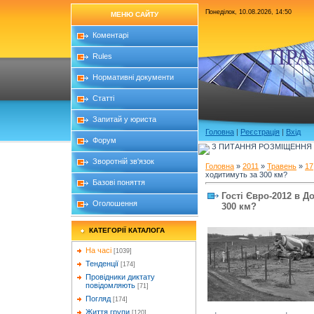
Понеділок, 10.08.2026, 14:50
МЕНЮ САЙТУ
Коментарі
ПРА
Rules
Нормативні документи
Статті
Запитай у юриста
Головна
|
Реєстрація
|
Вхід
Форум
З ПИТАННЯ РОЗМІЩЕННЯ Б
Зворотній зв'язок
Головна
»
2011
»
Травень
»
17
ходитимуть за 300 км?
Базові поняття
Гості Євро-2012 в Д
Оголошення
300 км?
КАТЕГОРІЇ КАТАЛОГА
На часі
[1039]
Тенденції
[174]
Провідники диктату
повідомляють
[71]
Погляд
[174]
Життя групи
[120]