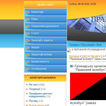
Субота, 08.08.2026, 14:56
МЕНЮ САЙТУ
Коментарі
ПРА
Rules
Нормативні документи
Статті
Запитай у юриста
Головна
|
Реєстрація
|
Вхід
Форум
З ПИТАННЯ РОЗМІЩЕННЯ Б
Зворотній зв'язок
Головна
»
2015
»
Лютий
»
5
» 
"Правовий всеобуч" зареєстр
Базові поняття
Громадську організ
Оголошення
"Правовий всеобуч"
КАТЕГОРІЇ КАТАЛОГА
На часі
[1039]
Тенденції
[174]
Провідники диктату
повідомляють
[71]
Погляд
[174]
всеобуч" (наказ 
Життя групи
[120]