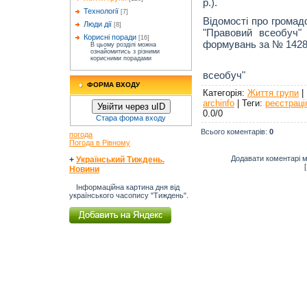
р.).
Технології
[7]
Відомості про громад
Люди дії
[8]
"Правовий всеобуч"
Корисні поради
[16]
формувань за № 1428
В цьому розділі можна
ознайомитись з різними
корисними порадами
Рівненськи
всеобуч"
ФОРМА ВХОДУ
Категорія
:
Життя групи
|
archinfo
|
Теги
:
реєстраці
Увійти через uID
0.0
/
0
Стара форма входу
Всього коментарів
:
0
погода
Погода в Рівному
Додавати коментарі м
+
Український Тиждень.
Новини
Інформаційна картина дня від
українського часопису "Тиждень".