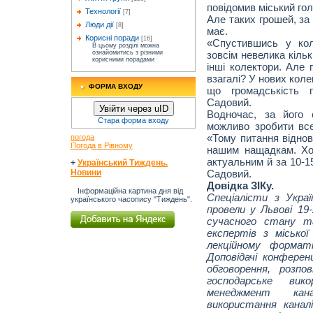
повідомив міський го
Технології
[7]
Але таких грошей, за 
Люди дії
[8]
має.
Корисні поради
[16]
«Спустившись у ко
В цьому розділі можна
зовсім невелика кіль
ознайомитись з різними
корисними порадами
інші колектори. Але 
взагалі? У нових коле
ФОРМА ВХОДУ
що громадськість 
Садовий.
Увійти через uID
Водночас, за його 
Стара форма входу
можливо зробити вс
«Тому питання відно
погода
Погода в Рівному
нашим нащадкам. Хо
актуальним й за 10-15
+
Український Тиждень.
Садовий.
Новини
Довідка ЗІКу.
Інформаційна картина дня від
Спеціалісти з Украї
українського часопису "Тиждень".
провели у Львові 1
сучасного стану т
експертів з міської
лекційному формат
Доповідачі конферен
обговорення, розпо
господарське вик
менеджмент кана
використання каналі