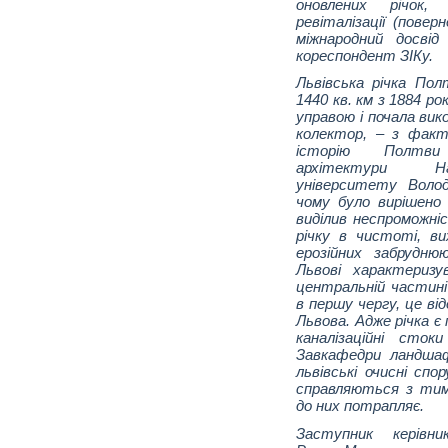
оновлених річок,
ревіталізації (повер
міжнародний досвід
кореспондент ЗІКу.
Львівська річка По
1440 кв. км з 1884 р
управою і почала вик
колектор, – з факт
історію Полтви
архітектури Нац
університету Волод
чому було вирішено
виділив неспроможн
річку в чистоті, ви
ерозійних забрудню
Львові характеризу
центральній частині
в першу чергу, це від
Львова. Адже річка є
каналізаційні сто
Завкафедри ландшаф
львівські очисні сп
справляються з тими
до них потрапляє.
Заступник керівник