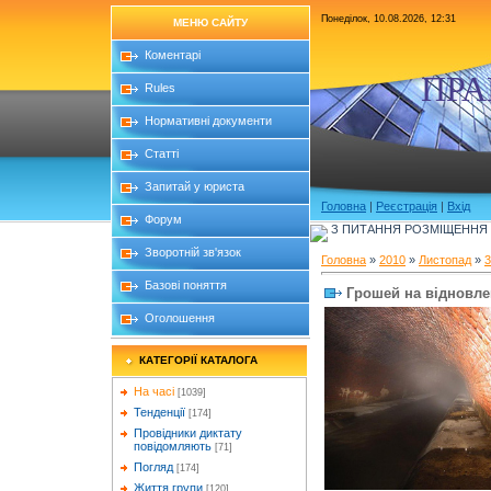
Понеділок, 10.08.2026, 12:31
МЕНЮ САЙТУ
Коментарі
ПРА
Rules
Нормативні документи
Статті
Запитай у юриста
Головна
|
Реєстрація
|
Вхід
Форум
З ПИТАННЯ РОЗМІЩЕННЯ Б
Зворотній зв'язок
Головна
»
2010
»
Листопад
»
3
Базові поняття
Грошей на відновле
Оголошення
КАТЕГОРІЇ КАТАЛОГА
На часі
[1039]
Тенденції
[174]
Провідники диктату
повідомляють
[71]
Погляд
[174]
Життя групи
[120]