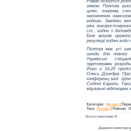
Роман Могитич розпо
землю Полтва вико
цілях, зокрема, с
наповнення навколов
водогін. Завдяки вел
ріка використовувал
ст., згідно з допові
Біля млинів організ
регуляції подачі води
Полтва має усі ша
шкоди для нового 
Українські спеці
партнерами розробил
Його о 16.20 пред
Олесь Дзиндра. Пре
конференц-залі Цен
Східної Європи. Тако
візуально відтворює 
Категорія
:
На часі
|
Пере
Теги
:
Полтва
|
Рейтинг
:
0
Всього коментарів
:
0
Додавати коментарі м