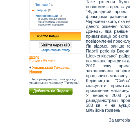
Таке рішення було
Технології
[7]
повідомляє прес-служ
Люди дії
"Відповідний проек
[8]
фракціями районної
Корисні поради
[16]
В цьому розділі можна
Черновецького, яка не
ознайомитись з різними
корисними порадами
даного рішення голо
Донець, яка раніше
приватизації об’єктів
ФОРМА ВХОДУ
повідомленні прес-сл
Увійти через uID
Як відомо, раніше го
Стара форма входу
Партії регіонів Васи
Шевченківської райра
погода
покликане прикрити д
Погода в Рівному
2010 року примі
+
Український Тиждень.
захоплювали невідо
Новини
працівників магазину.
Інформаційна картина дня від
Керівництво "Сяйв
українського часопису "Тиждень".
скасувати привати
приміщення магазину.
У вересні 2009 упр
райадміністрації пр
383 кв. м на аукціо
мільйона гривень.
За матері