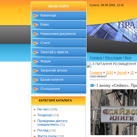
Субота, 08.08.2026, 12:41
МЕНЮ САЙТУ
Коментарі
ПРА
Rules
Нормативні документи
Статті
Запитай у юриста
Головна
|
Реєстрація
|
Вхід
Форум
З ПИТАННЯ РОЗМІЩЕННЯ Б
Зворотній зв'язок
Головна
»
2010
»
Лютий
»
25
»
скасовано!
Базові поняття
І знову «Сяйво». Пр
Оголошення
КАТЕГОРІЇ КАТАЛОГА
На часі
[1039]
Тенденції
[174]
Провідники диктату
повідомляють
[71]
Погляд
[174]
Життя групи
[120]