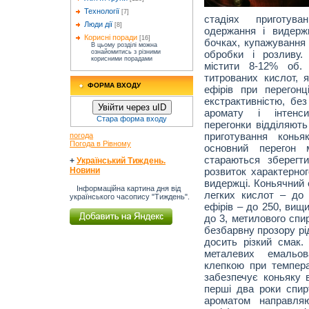
Технології
[7]
стадіях приготува
Люди дії
[8]
одержання і видерж
Корисні поради
[16]
бочках, купажування 
В цьому розділі можна
обробки і розливу.
ознайомитись з різними
корисними порадами
містити 8-12% об.
титрованих кислот, 
ФОРМА ВХОДУ
ефірів при перегон
екстрактивністю, бе
Увійти через uID
аромату і інтенси
Стара форма входу
перегонки відділяють
приготування конья
погода
Погода в Рівному
основний перегон 
стараються зберегт
+
Український Тиждень.
розвиток характерног
Новини
видержці. Коньячний 
Інформаційна картина дня від
легких кислот – до 
українського часопису "Тиждень".
ефірів – до 250, вищ
до 3, метилового спи
безбарвну прозору рі
досить різкий смак
металевих емальо
клепкою при темпера
забезпечує коньяку в
перші два роки спир
ароматом направля