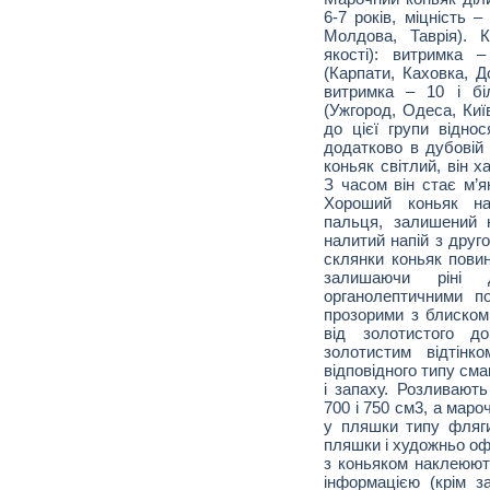
6-7 років, міцність 
Молдова, Таврія). 
якості): витримка 
(Карпати, Каховка, Д
витримка – 10 і бі
(Ужгород, Одеса, Київ
до цієї групи віднос
додатково в дубовій
коньяк світлий, він 
З часом він стає м’
Хороший коньяк на
пальця, залишений 
налитий напій з друг
склянки коньяк повин
залишаючи ріні 
органолептичними п
прозорими з блиском,
від золотистого до
золотистим відтінк
відповідного типу сма
і запаху. Розливають
700 і 750 см3, а мароч
у пляшки типу фляги 
пляшки і художньо о
з коньяком наклеюют
інформацією (крім з