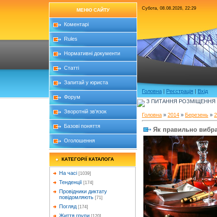
Субота, 08.08.2026, 22:29
МЕНЮ САЙТУ
Коментарі
ПРА
Rules
Нормативні документи
Статті
Запитай у юриста
Головна
|
Реєстрація
|
Вхід
Форум
З ПИТАННЯ РОЗМІЩЕННЯ Б
Зворотній зв'язок
Головна
»
2014
»
Березень
»
2
Базові поняття
Як правильно вибр
Оголошення
КАТЕГОРІЇ КАТАЛОГА
На часі
[1039]
Тенденції
[174]
Провідники диктату
повідомляють
[71]
Погляд
[174]
Життя групи
[120]