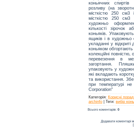
коньячних спиртів 
розливу (на зворотн
місткістю 250 см3
місткістю 250 см3
художньо оформле
кількості зірочок 
коньяків. Упаковуют
ящиків і в художньо 
укладанні у відкриті
коньяком обгортають 
колекційні повністю, 
перевезення в ме
загортання. Пляш
упаковують у художнь
які вкладають коротк
та використання. Збе
при температурі не
Corporation”
Категорія
:
Корисні порад
archinfo
|
Теги
:
вибір кон
Всього коментарів
:
0
Додавати коментарі м