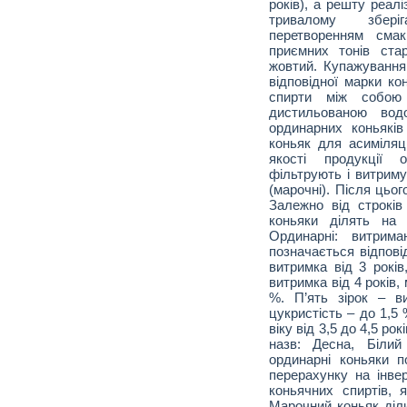
років), а решту реал
тривалому збері
перетворенням сма
приємних тонів стар
жовтий. Купажуванн
відповідної марки ко
спирти між собою 
дистильованою вод
ординарних коньяків
коньяк для асиміляц
якості продукції 
фільтрують і витриму
(марочні). Після цьо
Залежно від строків 
коньяки ділять на о
Ординарні: витрим
позначається відповід
витримка від 3 років
витримка від 4 років, 
%. П’ять зірок – в
цукристість – до 1,5
віку від 3,5 до 4,5 р
назв: Десна, Білий
ординарні коньяки п
перерахунку на інве
коньячних спиртів, 
Марочний коньяк діли