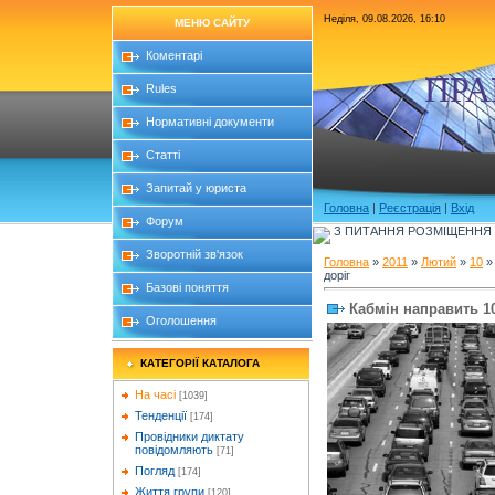
Неділя, 09.08.2026, 16:10
МЕНЮ САЙТУ
Коментарі
ПРА
Rules
Нормативні документи
Статті
Запитай у юриста
Головна
|
Реєстрація
|
Вхід
Форум
З ПИТАННЯ РОЗМІЩЕННЯ Б
Зворотній зв'язок
Головна
»
2011
»
Лютий
»
10
» 
доріг
Базові поняття
Кабмін направить 10
Оголошення
КАТЕГОРІЇ КАТАЛОГА
На часі
[1039]
Тенденції
[174]
Провідники диктату
повідомляють
[71]
Погляд
[174]
Життя групи
[120]