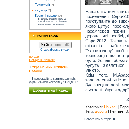
Технології
[7]
Люди дії
Нацагентством з питан
[8]
проведення Євро-20
Корисні поради
[16]
В цьому розділі можна
приступайте до викон
ознайомитись з різними
корисними порадами
якого цитує прес-с
насамперед повинні
дороги, які необхід
ФОРМА ВХОДУ
Євро-2012. Також г
Увійти через uID
фінансів забезпе
Стара форма входу
"Укравтодору", щоб п
корпорація почала 
погода
було. Усі інші об'єкт
Погода в Рівному
будуть з'являтися 
+
Український Тиждень.
міністр.
Новини
Крім того, М.Азар
Інформаційна картина дня від
задоволений якістю і
українського часопису "Тиждень".
будівництва доріг, мос
сьогодні "Укравтодор"
З
Категорія
:
На часі
|
Пере
Теги
:
дороги
|
Рейтинг
:
0
Всього коментарів
:
0