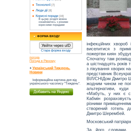
Технології
[7]
Люди дії
[8]
Корисні поради
[16]
В цьому розділі можна
ознайомитись з різними
корисними порадами
ФОРМА ВХОДУ
інфекційних хвороб
Увійти через uID
виселитися з прим
Стара форма входу
пожертви киян збудув
погода
Спочатку там розміщу
Погода в Рівному
а шістнадцять років 
з лікування хворих на
+
Український Тиждень.
Новини
представник Всеукраї
ВІЛ/СНІДом Дмитро Ш
Інформаційна картина дня від
жодним чином не поя
українського часопису "Тиждень".
альтернативи, куди
«Мабуть, у них є с
Кабмін розраховуєт
різними приміщенням
створений готель д
Дмитро Шерембей.
Московський патріарх
За його словами, 