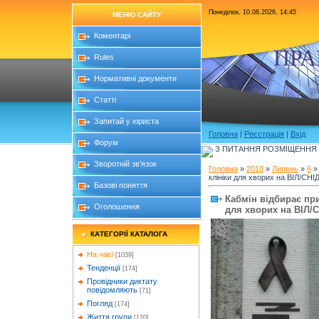
Понеділок, 10.08.2026, 14:45
МЕНЮ САЙТУ
Коментарі
ПРА
Rules
Нормативні документи
Статті
Запитай у юриста
Головна
|
Реєстрація
|
Вхід
Форум
З ПИТАННЯ РОЗМІЩЕННЯ Б
Зворотній зв'язок
Головна
»
2010
»
Липень
»
6
»
клініки для хворих на ВІЛ/СНІ
Базові поняття
Кабмін відбирає пр
Оголошення
для хворих на ВІЛ/
КАТЕГОРІЇ КАТАЛОГА
На часі
[1039]
Тенденції
[174]
Провідники диктату
повідомляють
[71]
Погляд
[174]
Життя групи
[120]