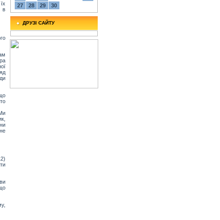
 їх
27
28
29
30
и в
ДРУЗІ САЙТУ
го
ам
ра
ної
яд
уди
що
 то
Ми
ик,
они
не
12)
ти
ви
 що
у,