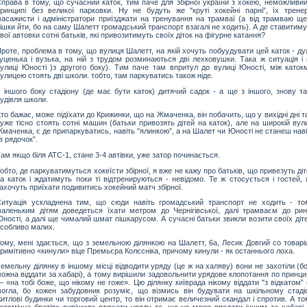
права в тому, що сучасний каток, тим паче для збірної україни з хокею, неможливий
ринципі без великої парковки. Ну не будуть же "круті хокейні парні”, їх тренер
асажисти і адміністратори приїзджати на тренування на трамваї (а від трамваю ще
ішки йти, бо на саму Шалетт громадський транспорт взагалі не ходить). А де ставитим
вої автовки сотні батьків, які привозитимуть своїх діток на фігурне катання?
роте, проблема в тому, що вулиця Шалетт, на якій хочуть побуудувати цей каток - д
уценька і вузька, на ній з трудом розминаються дві лехковушки. Така ж ситуація і 
улиці Юності )з другого боку). Тим паче там впритул до вулиці Юності, між катокм
улицею стоять дві школи. тобто, там паркуватись також ніде.
 іншого боку стадіону (де має бути каток) дитячий садок - а ще з іншого, знову та
удівля школи.
то бажає, може підїхати до Крижинки, що на Жмаченка, він побачить, що у вихідні дні 
уже тісно стоять сотні машин (батьки привозять дітей на каток), але на широкій вул
маченка, є де припаркуватись, навіть "ялинкою”, а на Шалет чи Юності не станеш нав
в рядочок”.
ам якщо біля АТС-1, стане 3-4 автівки, уже затор починається.
обто, де паркуватимуться хокеїсти збірної, я вже не кажу про батьків, що привезуть ді
а каток і ждатимуть поки ті відтренируються - невідомо. Те ж стосується і гостей, 
ахочуть приїхати подивитись хокейний матч збірної.
итуація ускладнена тим, що сюди навіть громадський транспорт не ходить - то
аленьким дітям доведеться їхати метром до Чернігівської, далі трамваєм до рин
ності, а далі ще чималий шмат пішкарусом. А сучасні батьки звикли возити своїх діт
собливо малих.
ому, мені здається, що з земельною ділянкою на Шалетт, 6а, Лесик Довгий со товарі
римітивно «кинули» віце Премьєра Колєсніка, причому кинули - як останнього лоха.
емельну ділянку в іншому місці відводити уряду (це ж на халяву) вони не захотіли (бо
ожна віддати за хабарі), а тому вирішили задовольнити урядове клопотання по принц
 «на тобі боже, що нікому не гоже». Цю ділянку київрада нікому віддати "з відкатом”
огла, бо кожен забудовник розуміє, що візмись він будувати на шкільному стадіо
итлові будинки чи торговий центр, то він отримає величезний скандал і спротив. А т