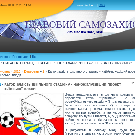
бота, 08.08.2026, 14:58
Вітаю Вас
Гість
|
RSS
ПРАВОВИЙ САМОЗАХИ
Vita sine libertate, nihil
оловна
|
Реєстрація
|
Вхід
З ПИТАННЯ РОЗМІЩЕННЯ БАНЕРНОЇ РЕКЛАМИ ЗВЕРТАЙТЕСЬ ЗА ТЕЛ.0685860339
оловна
»
2010
»
Вересень
»
1
» Каток замість шкільного стадіону - найбезглуздіший про
иївської влади
Каток замість шкільного стадіону - найбезглуздіший проект
10
київської влади
Влада недодумалась ні до чого кращого 
перенести каток "Крижинка”, що бі
республіканського стадіону (і на місці якого 
бути якась зона гостинності”) не у один з
районів Києва де немає жодного катка і де
них є гостра потреба, а на місце шкільно
стадіону по вулиці Шалетт, 6, у Дніпровськ
районі, де поряд, за кілька сот метрів є ін
каток (також називається "Крижинка”).
В результаті в одному місці буде гус
(стоятимуть два катка, з яких один буде яв