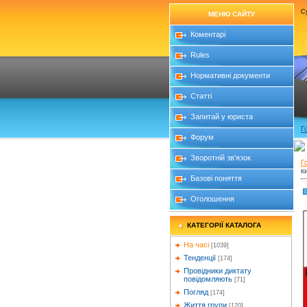
Су
МЕНЮ САЙТУ
Коментарі
Rules
Нормативні документи
Статті
Запитай у юриста
Г
Форум
Зворотній зв'язок
Г
к
Базові поняття
Оголошення
КАТЕГОРІЇ КАТАЛОГА
На часі
[1039]
Тенденції
[174]
Провідники диктату
повідомляють
[71]
Погляд
[174]
Життя групи
[120]