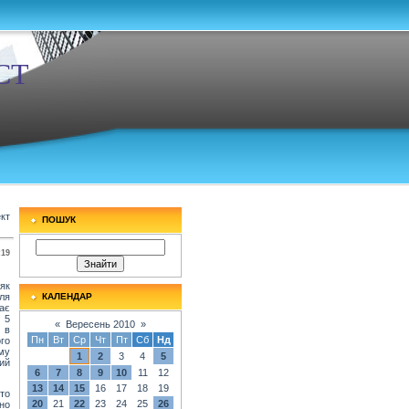
СТ
ект
ПОШУК
:19
як
ля
КАЛЕНДАР
має
 5
«
Вересень 2010
»
 в
Пн
Вт
Ср
Чт
Пт
Сб
Нд
го
ому
1
2
3
4
5
ший
6
7
8
9
10
11
12
13
14
15
16
17
18
19
то
20
21
22
23
24
25
26
но