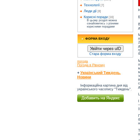
Технології
[7]
і
Люди дії
[8]
Б
Корисні поради
[16]
В цьому розділі можна
ознайомитись з різними
корисними порадами
д
М
п
ФОРМА ВХОДУ
2
д
Увійти через uID
г
б
Стара форма входу
М
погода
п
Погода в Рівному
м
+
Український Тиждень.
з
Новини
в
с
Інформаційна картина дня від
д
українського часопису "Тиждень".
Ц
І
—
(
П
б
н
Т
п