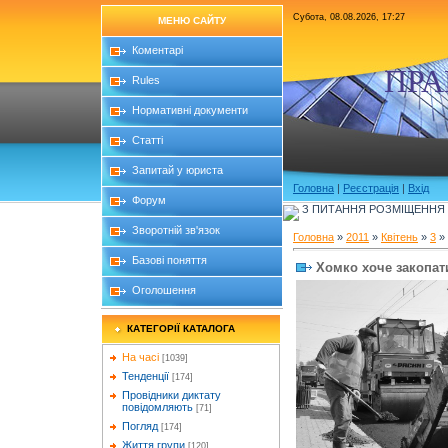
Субота, 08.08.2026, 17:27
МЕНЮ САЙТУ
Коментарі
ПРА
Rules
Нормативні документи
Статті
Запитай у юриста
Головна
|
Реєстрація
|
Вхід
Форум
З ПИТАННЯ РОЗМІЩЕННЯ Б
Зворотній зв'язок
Головна
»
2011
»
Квітень
»
3
» 
Базові поняття
Хомко хоче закопат
Оголошення
КАТЕГОРІЇ КАТАЛОГА
На часі
[1039]
Тенденції
[174]
Провідники диктату
повідомляють
[71]
Погляд
[174]
Життя групи
[120]