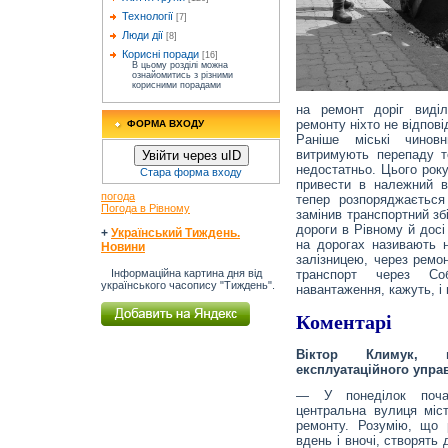
Технології
[7]
Люди дії
[8]
Корисні поради
[16]
В цьому розділі можна
ознайомитись з різними
корисними порадами
на ремонт доріг виділ
ремонту ніхто не відпові
ФОРМА ВХОДУ
Раніше міські чинов
витримують перепаду т
Увійти через uID
недостатньо. Цього рок
Стара форма входу
привести в належний в
погода
тепер розпоряджаєтьс
Погода в Рівному
замінив транспортний зб
дороги в Рівному й досі
+
Український Тиждень.
на дорогах називають н
Новини
залізницею, через ремо
транспорт через Со
Інформаційна картина дня від
українського часопису "Тиждень".
навантаження, кажуть, і
Коментарі
Віктор Климук, н
експлуатаційного упра
— У понеділок почал
центральна вулиця міст
ремонту. Розумію, що 
вдень і вночі, створять 