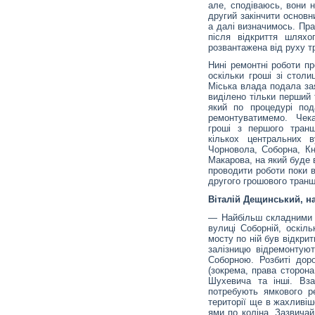
але, сподіваюсь, вони 
другий закінчити основн
а далі визначимось. Пра
після відкриття шлях
розвантажена від руху т
Нині ремонтні роботи п
оскільки гроші зі столи
Міська влада подала зая
виділено тільки перший 
який по процедурі под
ремонтуватимемо. Чек
гроші з першого транш
кількох центральних 
Чорновола, Соборна, Кн
Макарова, на який буде 
проводити роботи поки в
другого грошового траншу
Віталій Дещинський, на
— Найбільш складними щ
вулиці Соборній, оскіл
мосту по ній був відкрит
залізницю відремонтую
Соборною. Розбиті дор
(зокрема, права сторона
Шухевича та інші. Взаг
потребують ямкового ре
території ще в жахливіш
ями по коліна. Зазвича