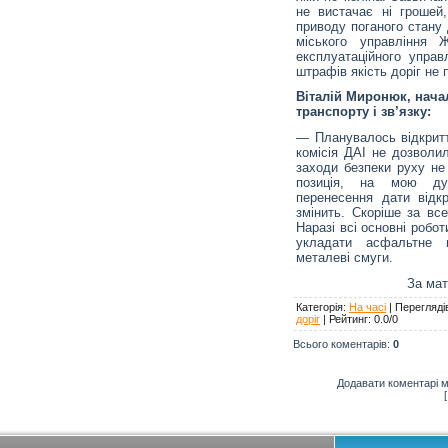
не вистачає ні грошей
приводу поганого стану 
міського управління Ж
експлуатаційного управл
штрафів якість доріг не
Віталій Миронюк, нача
транспорту і зв’язку:
— Планувалось відкритт
комісія ДАІ не дозволил
заходи безпеки руху не
позиція, на мою ду
перенесення дати відкр
змінить. Скоріше за все
Наразі всі основні робо
укладати асфальтне п
металеві смуги.
За мат
Категорія
:
На часі
|
Перегляді
доріг
|
Рейтинг
:
0.0
/
0
Всього коментарів
:
0
Додавати коментарі м