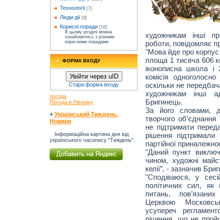
Технології
[7]
Люди дії
[8]
Корисні поради
[16]
В цьому розділі можна
художникам інші пр
ознайомитись з різними
роботи, повідомляє п
корисними порадами
"Мова йде про корпус
площа 1 тисяча 606 к
ФОРМА ВХОДУ
іконописна школа і
комісія одноголосно
Увійти через uID
оскільки не передба
Стара форма входу
художникам інші ад
погода
Бригинець.
Погода в Рівному
За його словами, д
+
Український Тиждень.
творчого об’єднання 
Новини
не підтримати переда
рішення підтримали в
Інформаційна картина дня від
українського часопису "Тиждень".
партійної приналежнос
"Даний пункт виключ
чином, художні майс
келії”, - зазначив Бри
"Сподіваюся, у сес
політичних сил, як
питань, пов’язани
Церквою Московськ
усупереч регламент
рішення, що не пройш