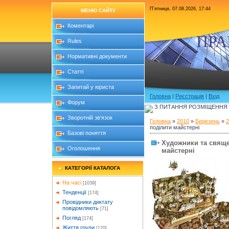
П`ятниця, 07.08.2026, 17:44
МЕНЮ САЙТУ
Коментарі
ПРА
Rules
Нормативні документи
Статті
Запитай у юриста
Головна
|
Реєстрація
|
Вхід
Форум
З ПИТАННЯ РОЗМІЩЕННЯ Б
Зворотній зв'язок
Головна
»
2010
»
Березень
»
2
поділити майстерні
Базові поняття
Художники та свяще
Оголошення
майстерні
КАТЕГОРІЇ КАТАЛОГА
На часі
[1039]
Тенденції
[174]
Провідники диктату
повідомляють
[71]
Погляд
[174]
Життя групи
[120]