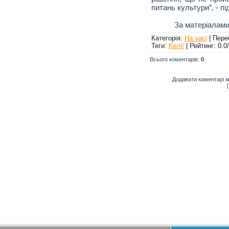
питань культури”, - п
За матеріалами
Категорія
:
На часі
|
Пере
Теги
:
Келії
|
Рейтинг
:
0.0
/
Всього коментарів
:
0
Додавати коментарі м